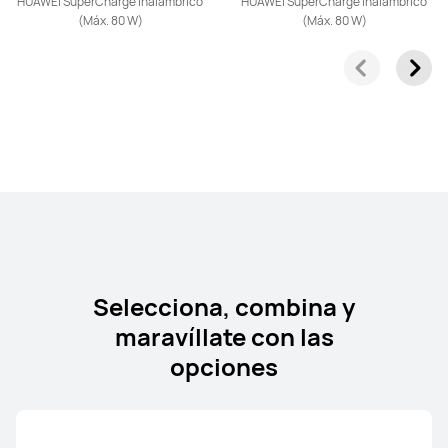
HUAWEI SuperCharge inalámbrico
HUAWEI SuperCharge inalámbrico
HUAWEI nova 13 Pro
(Máx.
80 W)
(Máx.
80 W)
Conoce más
HUAWEI nova 13
Conoce más
Selecciona, combina y
maravíllate con las
opciones
HUAWEI nova Y61