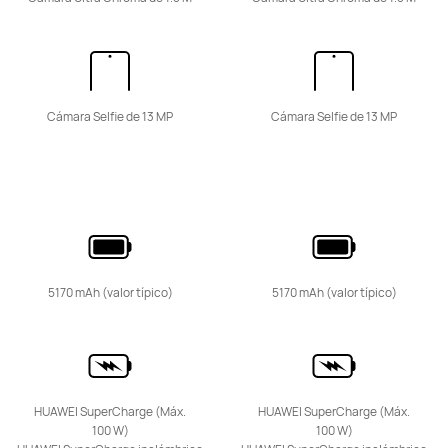
Cámara Selfie de 13 MP
Cámara Selfie de 13 MP
Serie nova
NUEVO
HUAWEI nova 15 Max
Conoce más
5170 mAh (valor típico)
5170 mAh (valor típico)
HUAWEI SuperCharge (Máx.
HUAWEI SuperCharge (Máx.
100 W)
100 W)