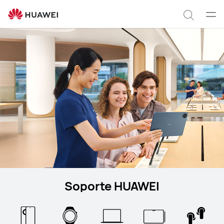
Support
Abrir
Búsqu
men
Soporte HUAWEI