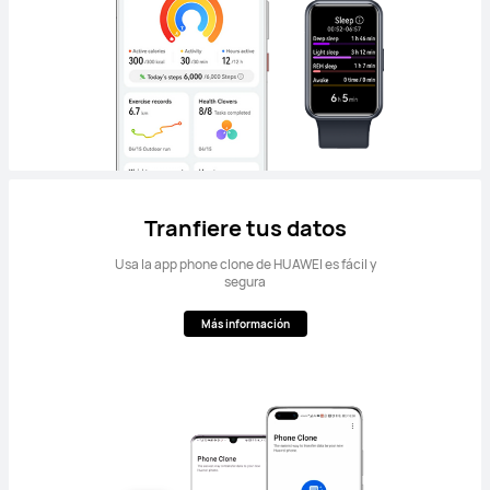
Tranfiere tus datos
Usa la app phone clone de HUAWEI es fácil y
segura
Más información