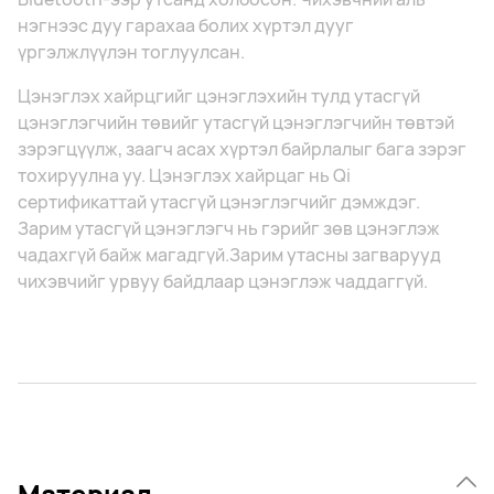
нэгнээс дуу гарахаа болих хүртэл дууг
үргэлжлүүлэн тоглуулсан.
Цэнэглэх хайрцгийг цэнэглэхийн тулд утасгүй
цэнэглэгчийн төвийг утасгүй цэнэглэгчийн төвтэй
зэрэгцүүлж, заагч асах хүртэл байрлалыг бага зэрэг
тохируулна уу. Цэнэглэх хайрцаг нь Qi
сертификаттай утасгүй цэнэглэгчийг дэмждэг.
Зарим утасгүй цэнэглэгч нь гэрийг зөв цэнэглэж
чадахгүй байж магадгүй.Зарим утасны загварууд
чихэвчийг урвуу байдлаар цэнэглэж чаддаггүй.
Материал