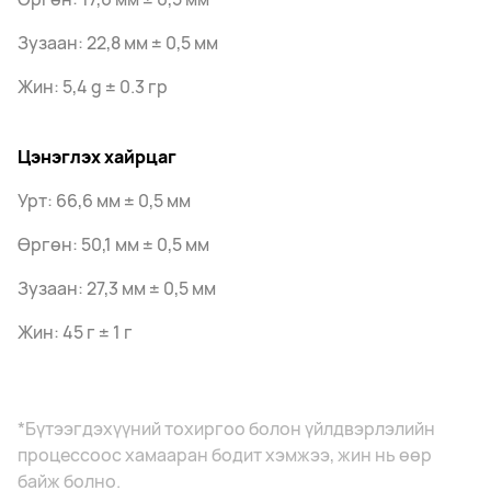
Зузаан: 22,8 мм ± 0,5 мм
Жин: 5,4 g ± 0.3 гр
Цэнэглэх хайрцаг
Урт: 66,6 мм ± 0,5 мм
Өргөн: 50,1 мм ± 0,5 мм
Зузаан: 27,3 мм ± 0,5 мм
Жин: 45 г ± 1 г
*Бүтээгдэхүүний тохиргоо болон үйлдвэрлэлийн
процессоос хамааран бодит хэмжээ, жин нь өөр
байж болно.