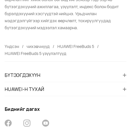
бүтээгдэхүүний ажиллагаа, үзүүлэлт, индекс болон бодит
бүрэлдэхүүний хэсгүүдтэй нийцнэ. Урьдчилан
мэдэгдэлгүйгээр хийгдэх өөрчлөлт, тохируулгуудад
бүтээгдэхүүний мэдээлэл хамаарна.
Үндсэн
чихэвчнүүд
HUAWEI FreeBuds 5
HUAWEI FreeBuds 5 үзүүлэлтүүд
БҮТЭЭГДЭХҮҮН
HUAWEI-Н ТУХАЙ
Биднийг дагах