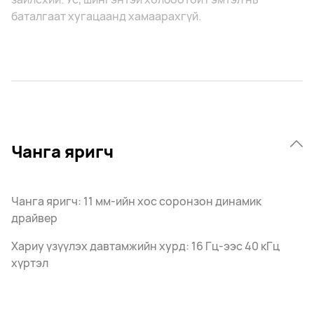
баталгаат хугацаанд хамаарахгүй.
Чанга яригч
Чанга яригч: 11 мм-ийн хос соронзон динамик
драйвер
Хариу үзүүлэх давтамжийн хурд: 16 Гц-ээс 40 кГц
хүртэл