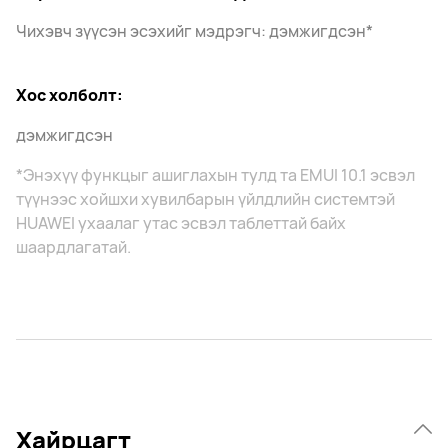
Чихэвч зүүсэн эсэхийг мэдрэгч: дэмжигдсэн*
Хос холболт:
дэмжигдсэн
*Энэхүү функцыг ашиглахын тулд та EMUI 10.1 эсвэл
түүнээс хойшхи хувилбарын үйлдлийн системтэй
HUAWEI ухаалаг утас эсвэл таблеттай байх
шаардлагатай.
Хайрцагт