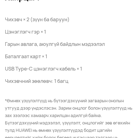
Чихэвч × 2 (зүүн ба баруун)
Цэнэглэгч гэр × 1
Гарын авлага, аюулгүй байдлын мэдээлэл
Баталгаат карт × 1
USB Type-C цэнэглэгч кабель × 1
Чихэвчний зөөлөвч: 1 багц
*Өмнөх үзүүлэлтүүд нь бүтээгдэхүүний загварын онолын
утгууд дээр үндэслэсэн. Зарим онцлог болон үзүүлэлтүүд нь
зах зээлээс хамаарч харилцан адилгүй байна.
Бүтээгдэхүүний мэдээлэл, үзүүлэлт, онцлогийг зөв өгөхийн
тулд HUAWEI нь өмнөх үзүүлэлтүүдэд бодит цагийн
өөрчлөлтийг хийж болох бөгөөд ингэснээр тэдгээр нь