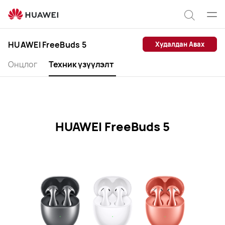
HUAWEI
FreeBuds
Цэс
Хайлт
5
нээх
үзүүлэлтүүд
HUAWEI FreeBuds 5
Худалдан Авах
Онцлог
Техник үзүүлэлт
HUAWEI FreeBuds 5