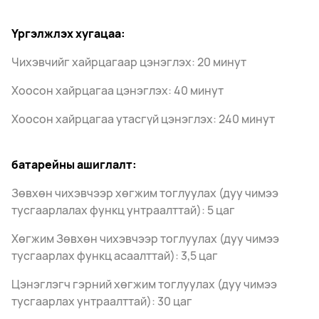
Үргэлжлэх хугацаа:
Чихэвчийг хайрцагаар цэнэглэх: 20 минут
Хоосон хайрцагаа цэнэглэх: 40 минут
Хоосон хайрцагаа утасгүй цэнэглэх: 240 минут
батарейны ашиглалт:
Зөвхөн чихэвчээр хөгжим тоглуулах (дуу чимээ
тусгаарлалах функц унтраалттай): 5 цаг
Хөгжим Зөвхөн чихэвчээр тоглуулах (дуу чимээ
тусгаарлах функц асаалттай): 3,5 цаг
Цэнэглэгч гэрний хөгжим тоглуулах (дуу чимээ
тусгаарлах унтраалттай): 30 цаг