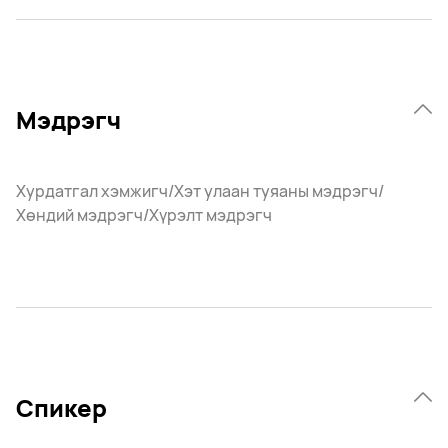
Мэдрэгч
Хурдатгал хэмжигч/Хэт улаан туяаны мэдрэгч/
Хөндий мэдрэгч/Хүрэлт мэдрэгч
Спикер