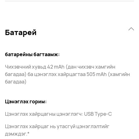
Батарей
батарейны багтаамж:
Чихэвчний хувьд 42 mAh (дан чихэвч хамгийн
багадаа) ба цэнэглэх хайрцагтаа 505 mAh (хамгийн
багадаа)
Цэнэглэх горим:
Цэнэглэх хайрцагны цэнэглэгч: USB Type-C
Цэнэглэх хайрцаг нь утасгүй цэнэглэлтийг
дэмждэг.*