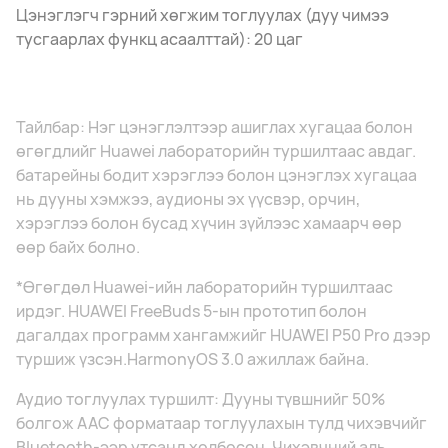
Цэнэглэгч гэрний хөгжим тоглуулах (дуу чимээ
тусгаарлах функц асаалттай): 20 цаг
Тайлбар: Нэг цэнэглэлтээр ашиглах хугацаа болон
өгөгдлийг Huawei лабораторийн туршилтаас авдаг.
батарейны бодит хэрэглээ болон цэнэглэх хугацаа
нь дууны хэмжээ, аудионы эх үүсвэр, орчин,
хэрэглээ болон бусад хүчин зүйлээс хамаарч өөр
өөр байх болно.
*Өгөгдөл Huawei-ийн лабораторийн туршилтаас
ирдэг. HUAWEI FreeBuds 5-ын прототип болон
дагалдах программ хангамжийг HUAWEI P50 Pro дээр
туршиж үзсэн.HarmonyOS 3.0 ажиллаж байна.
Аудио тоглуулах туршилт: Дууны түвшнийг 50%
болгож AAC форматаар тоглуулахын тулд чихэвчийг
Bluetooth-ээр утсанд холбосон. Чихэвчний аль