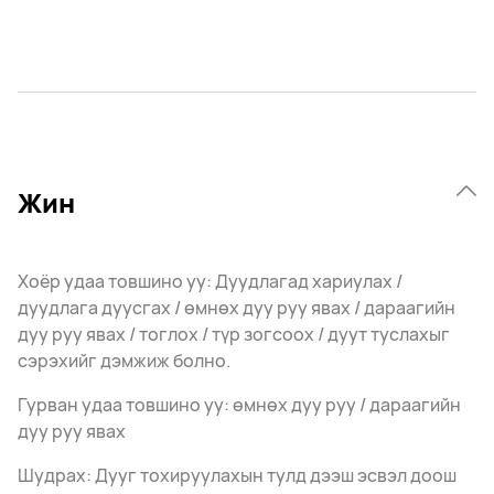
Жин
Хоёр удаа товшино уу: Дуудлагад хариулах /
дуудлага дуусгах / өмнөх дуу руу явах / дараагийн
дуу руу явах / тоглох / түр зогсоох / дуут туслахыг
сэрэхийг дэмжиж болно.
Гурван удаа товшино уу: өмнөх дуу руу / дараагийн
дуу руу явах
Шудрах: Дууг тохируулахын тулд дээш эсвэл доош