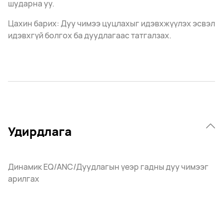
шударна уу.
Цахин барих: Дуу чимээ цуцлахыг идэвхжүүлэх эсвэл
идэвхгүй болгох ба дуудлагаас татгалзах.
Удирдлага
Динамик EQ/ANC/Дуудлагын үеэр гадны дуу чимээг
арилгах