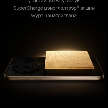
утастай, 80 Вт утасгүй
SuperCharge цэнэглэлтээр
агшин
13
зуурт цэнэглэгдэнэ.