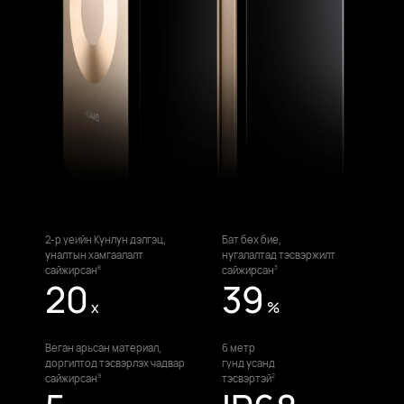
2-р үеийн Кунлун дэлгэц,
Бат бөх бие,
уналтын хамгаалалт
нугалалтад
тэсвэржилт
сайжирсан
сайжирсан
8
3
20
39
x
%
Веган арьсан
материал,
6 метр
доргилтод тэсвэрлэх чадвар
гүнд
усанд
сайжирсан
тэсвэртэй
9
2