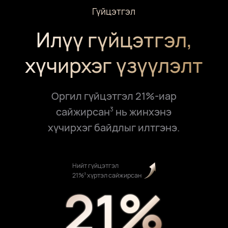
Гүйцэтгэл
Илүү гүйцэтгэл,
хүчирхэг үзүүлэлт
Оргил гүйцэтгэл 21%-иар
сайжирсан
нь жинхэнэ
3
хүчирхэг байдлыг илтгэнэ.
Нийт гүйцэтгэл
3
21%
хүртэл сайжирсан
21%
21%