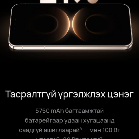
Тасралтгүй үргэлжлэх цэнэг
5750 mAh багтаамжтай
батарейгаар удаан хугацаанд
саадгүй ашиглаарай
— мөн 100 Вт
4