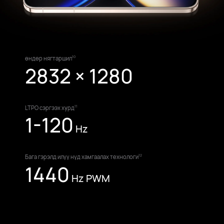
өндөр нягтаршил
10
2832 × 1280
LTPO сэргээх хурд
11
1-120
Hz
Бага гэрэлд илүү нүд хамгаалах технологи
12
1440
Hz PWM