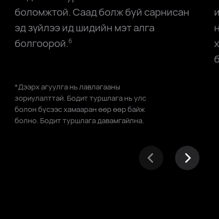
боломжтой. Саад болж буй сарнисан
эд зүйлээ ид шидийн мэт алга
болгоорой.
6
*Дээрх агуулга нь лавлагааны
зориулалттай. Бодит туршлага нь улс
болон бүсээс хамааран
өөр өөр байж
болно. Бодит туршлага давамгайлна.