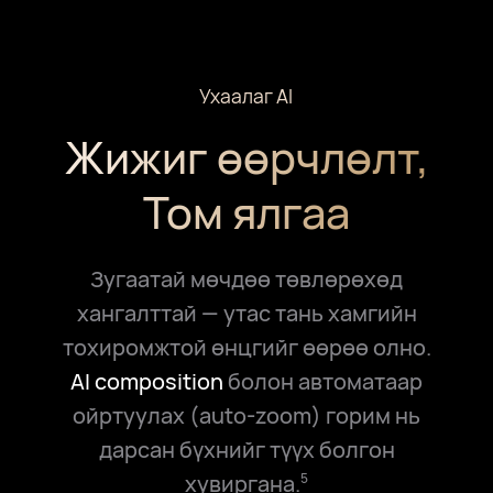
Ухаалаг AI
Жижиг өөрчлөлт,
Том ялгаа
Зугаатай мөчдөө төвлөрөхөд
хангалттай — утас тань хамгийн
тохиромжтой өнцгийг өөрөө олно.
AI composition
болон автоматаар
ойртуулах (auto-zoom) горим нь
дарсан бүхнийг түүх болгон
хувиргана.
5