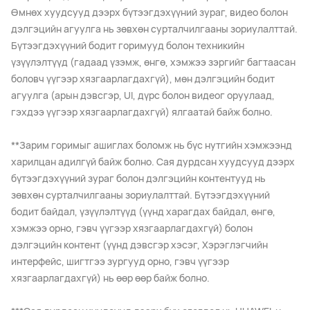
Өмнөх хуудсууд дээрх бүтээгдэхүүний зураг, видео болон
дэлгэцийн агуулга нь зөвхөн сурталчилгааны зориулалттай.
Бүтээгдэхүүний бодит горимууд болон техникийн
үзүүлэлтүүд (гадаад үзэмж, өнгө, хэмжээ зэргийг багтаасан
боловч үүгээр хязгаарлагдахгүй), мөн дэлгэцийн бодит
агуулга (арын дэвсгэр, UI, дүрс болон видеог оруулаад,
гэхдээ үүгээр хязгаарлагдахгүй) ялгаатай байж болно.
**Зарим горимыг ашиглах боломж нь бүс нутгийн хэмжээнд
харилцан адилгүй байж болно. Сая дурдсан хуудсууд дээрх
бүтээгдэхүүний зураг болон дэлгэцийн контентууд нь
зөвхөн сурталчилгааны зориулалттай. Бүтээгдэхүүний
бодит байдал, үзүүлэлтүүд (үүнд харагдах байдал, өнгө,
хэмжээ орно, гэвч үүгээр хязгаарлагдахгүй) болон
дэлгэцийн контент (үүнд дэвсгэр хэсэг, Хэрэглэгчийн
интерфейс, шигтгээ зургууд орно, гэвч үүгээр
хязгаарлагдахгүй) нь өөр өөр байж болно.