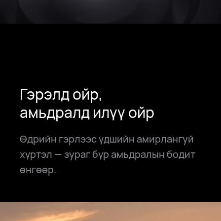
Гэрэлд ойр,
амьдралд илүү ойр
Өдрийн гэрлээс үдшийн амирлангуй
хүртэл — зураг бүр амьдралын бодит
өнгөөр.