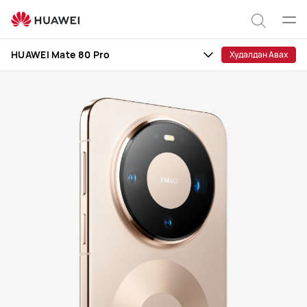
HUAWEI
Mate
Цэс
Хайлт
80
нээх
HUAWEI Mate 80 Pro
Худалдан Авах
Pro