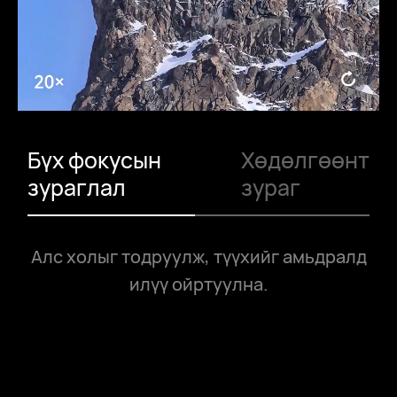
Бүх фокусын
Хөдөлгөөнт
зураглал
зураг
Алс холыг тодруулж, түүхийг амьдралд
илүү ойртуулна.