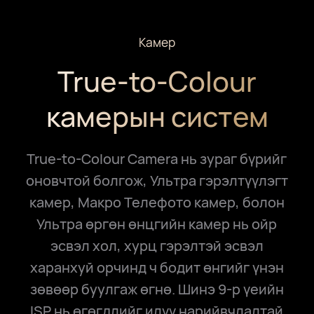
Камер
True-to-Colour
камерын систем
True-to-Colour Camera нь зураг бүрийг
оновчтой болгож, Ультра гэрэлтүүлэгт
камер, Макро Телефото камер, болон
Ультра өргөн өнцгийн камер нь ойр
эсвэл хол, хурц гэрэлтэй эсвэл
харанхуй орчинд ч бодит өнгийг үнэн
зөвөөр буулгаж өгнө. Шинэ 9-р үеийн
ISP нь өгөгдлийг илүү нарийвчлалтай