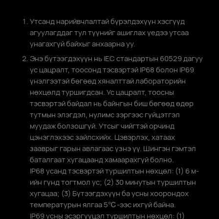
Утсанд нарийвчлалтай бүрэлдэхүүн хэсгүүд
агуулагддаг тул түүнийг ашиглах үедээ утсаа
унагахгүй байхыг анхаарна уу.
Энэ бүтээгдэхүүн нь IEC стандартын 60529 дагуу
ус цацралт, тоосонд тэсвэртэй IP68 болон IP69
үнэлгээтэй бөгөөд хяналттай лабораторийн
нөхцөлд туршигдсан. Ус цацралт, тоосны
тэсвэртэй байдал нь байнгын биш бөгөөд өдөр
тутмын элэгдэл, нулимс зэргээс гүйцэтгэл
муудаж болзошгүй. Утсыг чийгтэй орчинд
цэнэглэхээс зайлсхийх. Цэвэрлэх, хатаах
зааврыг гарын авлагаас үзнэ үү. Шингэн гэмтэл
баталгаат хугацаанд хамаарахгүй болно.
IP68 усанд тэсвэртэй туршилтын нөхцөл: (1) 6⁠ м-
ийн гүнд тогтмол ус; (2) 30⁠ минутын туршилтын
хугацаа; (3) Бүтээгдэхүүн ба усны хоорондох
температурын ялгаа 5℃⁠-⁠ээс ихгүй байна.
IP69 усны эсэргүүцэл туршилтын нөхцөл: (1)