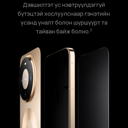
Дэвшилтэт ус нэвтрүүлдэггүй
бүтэцтэй хослуулснаар гэнэтийн
усанд уналт болон шүршүүрт та
тайван байж⁠ болно.⁠
2