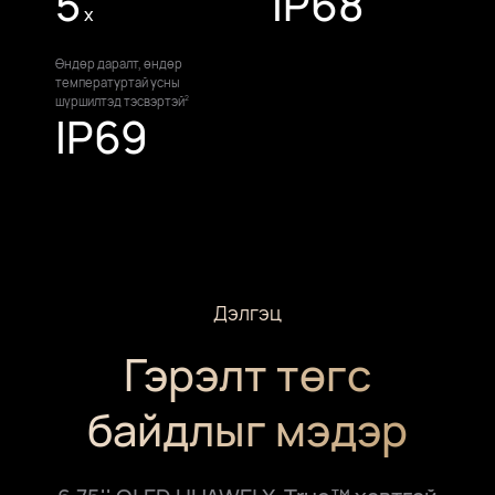
5
IP68
x
Өндөр даралт, өндөр
температуртай усны
шүршилтэд тэсвэртэй
2
IP69
Дэлгэц
Гэрэлт төгс
байдлыг⁠ мэдэр