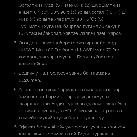
Эргэлтийн хурд: (5⁠ ±⁠ 1)⁠ R/мин; (2) Шүршилтийн
өнцөг: 0°, 30°, 60°, 90°; (3) Усны урсгал: (15⁠ ±⁠ 1)⁠ L/
мин; (4) Усны температур: 80⁠ ±⁠ 5℃; (5)
Туршилтын хугацаа: байрлал тутамд 30⁠ секунд;
(6) Утасны байрлал: хэвтээ, дэлгэц дээш харсан.
Өгөгдөл Huawei лабораториас ирдэг бөгөөд
HUAWEI Mate 80 Pro болон HUAWEI Mate 70 Pro
хооронд дах харьцуулалт. Бодит гүйцэтгэл
давамгайлна.
Ердийн утга. Нэрлэсэн зайны багтаамж нь
5620⁠ mAh.
Үр нөлөө нь хувилбаруудаас хамааран өөр өөр
байж болно. Горимыг гараар идэвхжүүлэх
шаардлагатай. Бодит туршлага давамгайлна. Энэ
горимыг ашиглахдаа HOTA шинэчлэлтээр утсаа
хамгийн сүүлийн хувилбарт оруулна уу.
Эффект болон AI-ийн үүсгэсэн агуулга нь зөвхөн
лавлагааны зориулалттай. Бодит туршлага