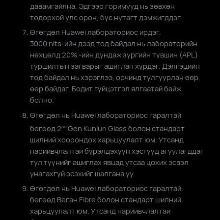
давамгайлна. Эдгээр горимууд нь зөвхөн
тодорхой улс орон, бүс нутагт дэмжигддэг.
Өгөгдөл Huawei лабораториос ирдэг.
3000⁠ nits⁠-⁠ийн дээд тод байдал нь лабораторийн
нөхцөлд 20% -ийн дундаж зургийн түвшин (APL)
туршилтын загварыг ашиглан хүрдэг. Дэлгэцийн
тод байдал нь хэрэглээ, орчинд тулгуурлан өөр
өөр байдаг. Бодит гүйцэтгэл ялгаатай байж
болно.
Өгөгдөл нь Huawei лабораториос гаралтай
бөгөөд 2
Gen Kunlun Glass болон стандарт
nd
шилний хоорондох харьцуулалт юм. Утсанд
нарийвчлалтай бүрэлдэхүүн хэсгүүд агуулагддаг
тул түүнийг ашиглах явцад утсаа цохих эсвэл
унагахгүй эсэхийг шалгана уу.
Өгөгдөл нь Huawei лабораториос гаралтай
бөгөөд Веган Fibre болон стандарт шилний
харьцуулалт юм. Утсанд нарийвчлалтай