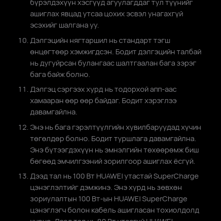
бүрэлдэхүүн хэсгүүд агуулагддаг тул түүнийг
ашиглах явцад утсаа цохих эсвэл унагахгүй
эсэхийг шалгана уу.
Дэлгэцийн нягтаршил нь стандарт тэгш
өнцөгтөөр хэмжигдсэн. Бодит дэлгэцийн талбай
нь дугуйрсан булангаас шалтгаалан бага зэрэг
бага байж болно.
Дэлгэц сэргээх хурд нь тодорхой апп-аас
хамааран өөр өөр байдаг. Бодит хэрэглээ
давамгайлна.
Энэ нь бага гэрэлтүүлгийн хувилбаруудад хүчин
төгөлдөр болно. Бодит туршлага давамгайлна.
Энэ бүтээгдэхүүн нь эмнэлгийн төхөөрөмж биш
бөгөөд эмчилгээний зорилгоор ашиглах ёсгүй.
Дээд тал нь 100 Вт HUAWEI утастай SuperCharge
цэнэглэлтийг дэмжинэ. Энэ хурд нь зөвхөн
зориулалтын 100 Вт-ын HUAWEI SuperCharge
цэнэглэгч болон кабель ашигласан тохиолдолд