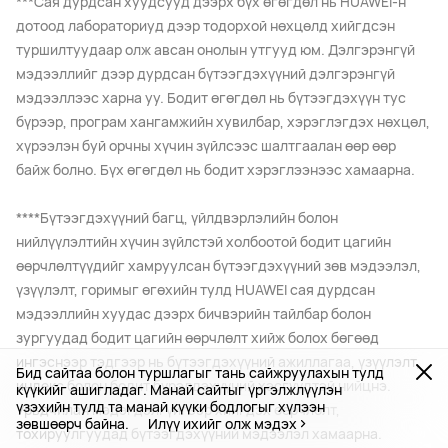
***Сая дурдсан хуудсууд дээрх бүх өгөгдөл нь HUAWEI-н
дотоод лабораториуд дээр тодорхой нөхцөлд хийгдсэн
туршилтуудаар олж авсан онолын утгууд юм. Дэлгэрэнгүй
мэдээллийг дээр дурдсан бүтээгдэхүүний дэлгэрэнгүй
мэдээллээс харна уу. Бодит өгөгдөл нь бүтээгдэхүүн тус
бүрээр, програм хангамжийн хувилбар, хэрэглэгдэх нөхцөл,
хүрээлэн буй орчны хүчин зүйлсээс шалтгаалан өөр өөр
байж болно. Бүх өгөгдөл нь бодит хэрэглээнээс хамаарна.
****Бүтээгдэхүүний багц, үйлдвэрлэлийн болон
нийлүүлэлтийн хүчин зүйлстэй холбоотой бодит цагийн
өөрчлөлтүүдийг хамруулсан бүтээгдэхүүний зөв мэдээлэл,
үзүүлэлт, горимыг өгөхийн тулд HUAWEI сая дурдсан
мэдээллийн хуудас дээрх бичвэрийн тайлбар болон
зургуудад бодит цагийн өөрчлөлт хийж болох бөгөөд
ингэснээр тэдгээр нь бүтээгдэхүүний ажиллагаа, үзүүлэлт,
Бид сайтаа болон туршлагыг тань сайжруулахын тулд
индекс болон бодит бүрэлдэхүүний хэсгүүдтэй нийцнэ.
күүкийг ашигладаг. Манай сайтыг үргэлжлүүлэн
үзэхийн тулд та манай күүки бодлогыг хүлээн
Урьдчилан мэдэгдэлгүйгээр хийгдэх өөрчлөлт,
зөвшөөрч байна.
Илүү ихийг олж мэдэх
тохируулгуудад бүтээгдэхүүний мэдээлэл хамаарна.