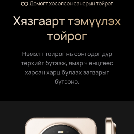
Домогт хосолсон сансрын тойрог
Хязгаарт тэмүүлэх
тойрог
Нэмэлт тойрог нь сонгодог дүр
төрхийг бүтээж, ямар ч өнцгөөс
харсан харц булаах загварыг
бүтээнэ.