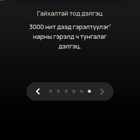
Гайхалтай тод дэлгэц
3000 нит дээд гэрэлтүүлэг
7
нарны гэрэлд ч тунгалаг
дэлгэц.