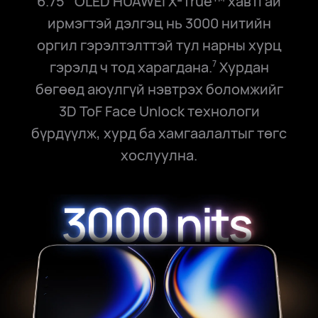
6.75'' OLED HUAWEI X-True™ хавтгай
ирмэгтэй дэлгэц нь 3000 нитийн
оргил гэрэлтэлттэй тул нарны хурц
гэрэлд ч тод харагдана.
Хурдан
7
бөгөөд аюулгүй нэвтрэх боломжийг
3D ToF Face Unlock технологи
бүрдүүлж,
хурд ба хамгаалалтыг төгс
хослуулна.