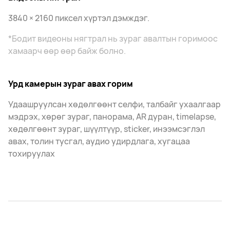
3840 × 2160 пиксел хүртэл дэмждэг.
*Бодит видеоны нягтрал нь зураг авалтын горимоос
хамаарч өөр өөр байж болно.
Урд камерын зураг авах горим
Удаашруулсан хөдөлгөөнт селфи, талбайг ухаалгаар
мэдрэх, хөрөг зураг, панорама, AR дуран, timelapse,
хөдөлгөөнт зураг, шүүлтүүр, sticker, инээмсэглэл
авах, толин тусгал, аудио удирдлага, хугацаа
тохируулах