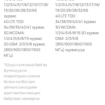
1/2/3/4/5/7/8/12/13/17/18/
1/2/3/4/5/7/8/12/13/17/18/
19/20/26/28/32/66
19/20/26/28/32/66
зурвас
4G LTE TDD:
4G LTE TDD:
34/38/39/40/41 зурвас
34/38/39/40/41 зурвас
3G WCDMA:
3G WCDMA:
1/2/4/5/6/8/19 2G зурвас
1/2/4/5/6/8/19 зурвас
GSM: 2/3/5/8
2G GSM: 2/3/5/8 зурвас
(850/900/1800/1900
(850/900/1800/1900
МГц) зурвасууд
МГц)
*Шууд сүлжээнд байгаа
функцууд нь
операторын сүлжээ
болон холбогдох
үйлчилгээнүүдийн
ашиглалтын нөхцөл
байдлаас хамаарна.