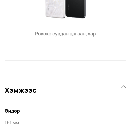
Рококо сувдан цагаан, хар
Хэмжээс
Өндөр
161 мм