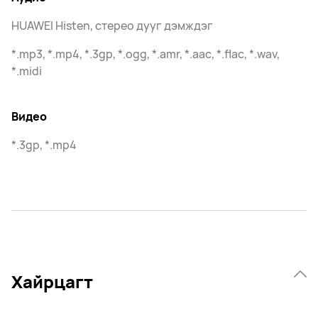
HUAWEI Histen, стерео дууг дэмждэг
*.mp3, *.mp4, *.3gp, *.ogg, *.amr, *.aac, *.flac, *.wav,
*.midi
Видео
*.3gp, *.mp4
Хайрцагт