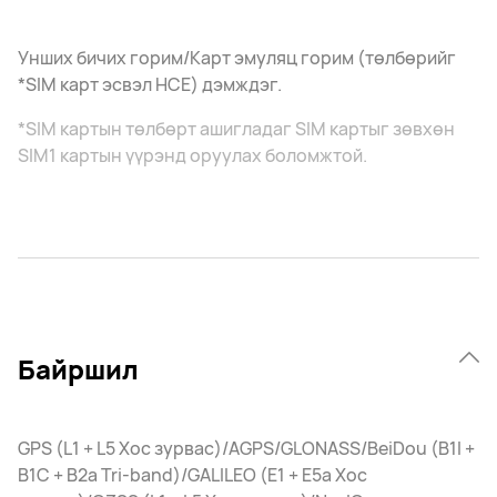
Унших бичих горим/Карт эмуляц горим (төлбөрийг
*SIM карт эсвэл HCE) дэмждэг.
*SIM картын төлбөрт ашигладаг SIM картыг зөвхөн
SIM1 картын үүрэнд оруулах боломжтой.
Байршил
GPS (L1 + L5 Хос зурвас)/AGPS/GLONASS/BeiDou (B1I +
B1C + B2a Tri-band)/GALILEO (E1 + E5a Хос