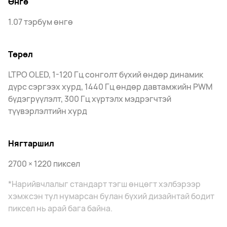
Өнгө
1.07 тэрбум өнгө
Төрөл
LTPO OLED, 1-120 Гц сонголт бүхий өндөр динамик
дүрс сэргээх хурд, 1440 Гц өндөр давтамжийн PWM
бүдэгрүүлэлт, 300 Гц хүртэлх мэдрэгчтэй
түүвэрлэлтийн хурд
Нягтаршил
2700 × 1220 пиксел
*Нарийвчлалыг стандарт тэгш өнцөгт хэлбэрээр
хэмжсэн тул нумарсан булан бүхий дизайнтай бодит
пиксел нь арай бага байна.