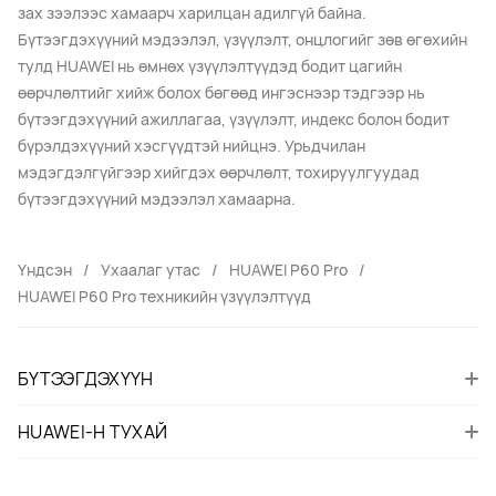
зах зээлээс хамаарч харилцан адилгүй байна.
Бүтээгдэхүүний мэдээлэл, үзүүлэлт, онцлогийг зөв өгөхийн
тулд HUAWEI нь өмнөх үзүүлэлтүүдэд бодит цагийн
өөрчлөлтийг хийж болох бөгөөд ингэснээр тэдгээр нь
бүтээгдэхүүний ажиллагаа, үзүүлэлт, индекс болон бодит
бүрэлдэхүүний хэсгүүдтэй нийцнэ. Урьдчилан
мэдэгдэлгүйгээр хийгдэх өөрчлөлт, тохируулгуудад
бүтээгдэхүүний мэдээлэл хамаарна.
Үндсэн
Ухаалаг утас
HUAWEI P60 Pro
HUAWEI P60 Pro техникийн үзүүлэлтүүд
БҮТЭЭГДЭХҮҮН
HUAWEI-Н ТУХАЙ