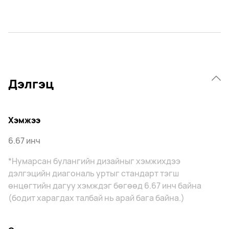
Дэлгэц
Хэмжээ
6.67 инч
*Нумарсан булангийн дизайныг хэмжихдээ
дэлгэцийн диагональ уртыг стандарт тэгш
өнцөгтийн дагуу хэмждэг бөгөөд 6.67 инч байна
(бодит харагдах талбай нь арай бага байна.)