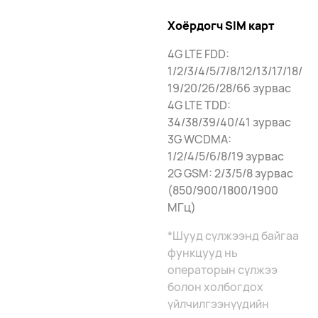
Хоёрдогч SIM карт
4G LTE FDD:
1/2/3/4/5/7/8/12/13/17/18/
19/20/26/28/66 зурвас
4G LTE TDD:
34/38/39/40/41 зурвас
3G WCDMA:
1/2/4/5/6/8/19 зурвас
2G GSM: 2/3/5/8 зурвас
(850/900/1800/1900
МГц)
*Шууд сүлжээнд байгаа
функцууд нь
операторын сүлжээ
болон холбогдох
үйлчилгээнүүдийн