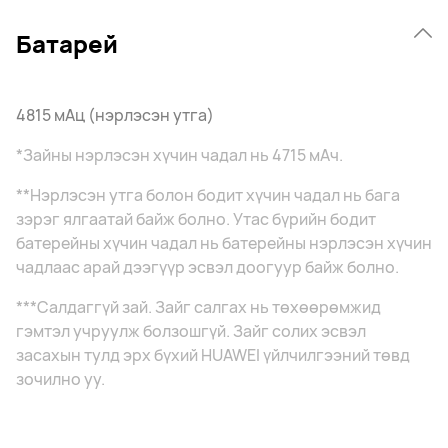
Батарей
4815 мАц (нэрлэсэн утга)
*Зайны нэрлэсэн хүчин чадал нь 4715 мАч.
**Нэрлэсэн утга болон бодит хүчин чадал нь бага
зэрэг ялгаатай байж болно. Утас бүрийн бодит
батерейны хүчин чадал нь батерейны нэрлэсэн хүчин
чадлаас арай дээгүүр эсвэл доогуур байж болно.
***Салдаггүй зай. Зайг салгах нь төхөөрөмжид
гэмтэл учруулж болзошгүй. Зайг солих эсвэл
засахын тулд эрх бүхий HUAWEI үйлчилгээний төвд
зочилно уу.