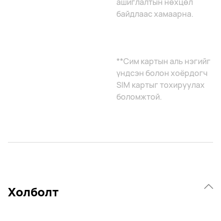
ашиглалтын нөхцөл
байдлаас хамаарна.
**Сим картын аль нэгийг
үндсэн болон хоёрдогч
SIM картыг тохируулах
боломжтой.
Холболт