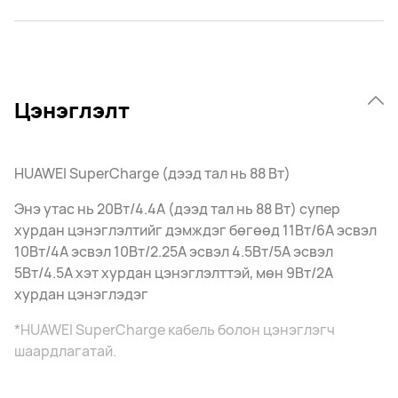
Цэнэглэлт
HUAWEI SuperCharge (дээд тал нь 88 Вт)
Энэ утас нь 20Вт/4.4A (дээд тал нь 88 Вт) супер
хурдан цэнэглэлтийг дэмждэг бөгөөд 11Вт/6A эсвэл
10Вт/4A эсвэл 10Вт/2.25A эсвэл 4.5Вт/5A эсвэл
5Вт/4.5A хэт хурдан цэнэглэлттэй, мөн 9Вт/2A
хурдан цэнэглэдэг
*HUAWEI SuperCharge кабель болон цэнэглэгч
шаардлагатай.