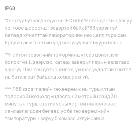
IP68
*Энэхүү бүтээгдэхүүн нь IEC 60529 стандартын дагуу
ус, тоос шороонд тэсвэртэй байх IP68 зэрэгтэй
бөгөөд хяналттай лабораторийн нөхцөлд туршсан.
Ердийн ашиглалтын үед энэ үзүүлэлт буурч болно.
**Нойтон эсвэл чийгтэй орчинд утсаа цэнэглэж
болохгүй. Цэвэрлэх, хатаах зааврыг гарын авлагаас
үзнэ үү. Шингэн дотор живэх, үүнээс үүдэлтэй гэмтэл
нь баталгаат байдалд хамаарахгүй.
***IP68 зэрэглэлийн төхөөрөмж нь туршилтын
тодорхой нөхцөлд үндэслэн 2 метрийн зайд 30
минутын турш статик усны хортой нөлөөллөөс
хамгаалагдсан бөгөөд ус ба төхөөрөмжийн
температурын зөрүү 5 хэмээс ихгүй байна.