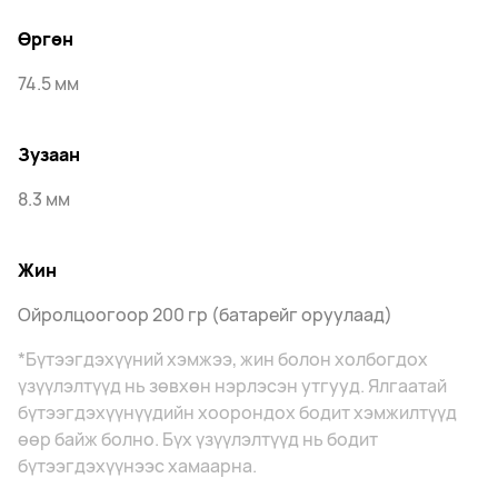
Өргөн
74.5 мм
Зузаан
8.3 мм
Жин
Ойролцоогоор 200 гр (батарейг оруулаад)
*Бүтээгдэхүүний хэмжээ, жин болон холбогдох
үзүүлэлтүүд нь зөвхөн нэрлэсэн утгууд. Ялгаатай
бүтээгдэхүүнүүдийн хоорондох бодит хэмжилтүүд
өөр байж болно. Бүх үзүүлэлтүүд нь бодит
бүтээгдэхүүнээс хамаарна.