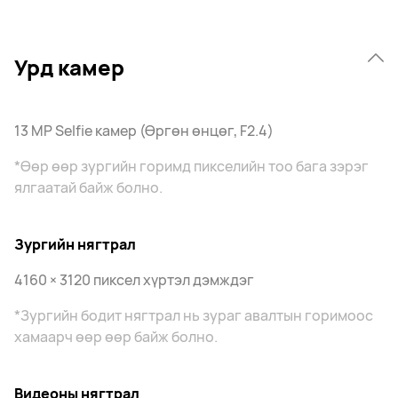
Урд камер
13 MP Selfie камер (Өргөн өнцөг, F2.4)
*Өөр өөр зургийн горимд пикселийн тоо бага зэрэг
ялгаатай байж болно.
Зургийн нягтрал
4160 × 3120 пиксел хүртэл дэмждэг
*Зургийн бодит нягтрал нь зураг авалтын горимоос
хамаарч өөр өөр байж болно.
Видеоны нягтрал