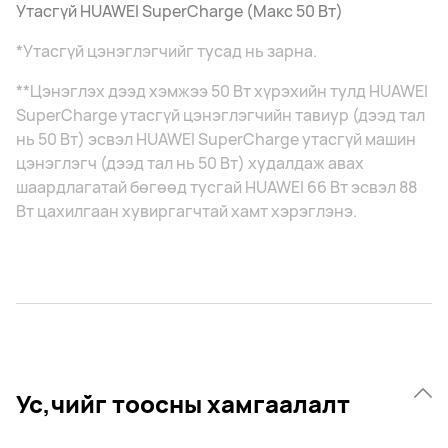
Утасгүй HUAWEI SuperCharge (Макс 50 Вт)
*Утасгүй цэнэглэгчийг тусад нь зарна.
**Цэнэглэх дээд хэмжээ 50 Вт хүрэхийн тулд HUAWEI
SuperCharge утасгүй цэнэглэгчийн тавиур (дээд тал
нь 50 Вт) эсвэл HUAWEI SuperCharge утасгүй машин
цэнэглэгч (дээд тал нь 50 Вт) худалдаж авах
шаардлагатай бөгөөд тусгай HUAWEI 66 Вт эсвэл 88
Вт цахилгаан хувиргагчтай хамт хэрэглэнэ.
Ус,чийг тоосны хамгаалалт