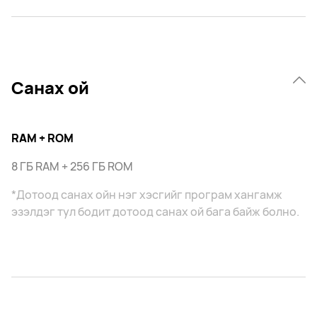
Санах ой
RAM + ROM
8 ГБ RAM + 256 ГБ ROM
*Дотоод санах ойн нэг хэсгийг програм хангамж
эзэлдэг тул бодит дотоод санах ой бага байж болно.