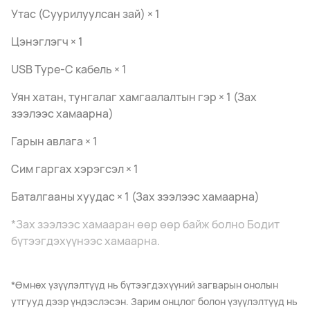
Утас (Суурилуулсан зай) × 1
Цэнэглэгч × 1
USB Type-C кабель × 1
Уян хатан, тунгалаг хамгаалалтын гэр × 1 (Зах
зээлээс хамаарна)
Гарын авлага × 1
Сим гаргах хэрэгсэл × 1
Баталгааны хуудас × 1 (Зах зээлээс хамаарна)
*Зах зээлээс хамааран өөр өөр байж болно Бодит
бүтээгдэхүүнээс хамаарна.
*Өмнөх үзүүлэлтүүд нь бүтээгдэхүүний загварын онолын
утгууд дээр үндэслэсэн. Зарим онцлог болон үзүүлэлтүүд нь