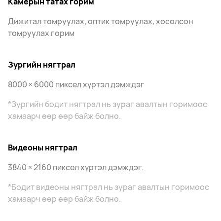
Камерын татах горим
Дижитал томруулах, оптик томруулах, хосолсон
томруулах горим
Зургийн нягтрал
8000 × 6000 пиксел хүртэл дэмждэг
*Зургийн бодит нягтрал нь зураг авалтын горимоос
хамаарч өөр өөр байж болно.
Видеоны нягтрал
3840 × 2160 пиксел хүртэл дэмждэг.
*Бодит видеоны нягтрал нь зураг авалтын горимоос
хамаарч өөр өөр байж болно.