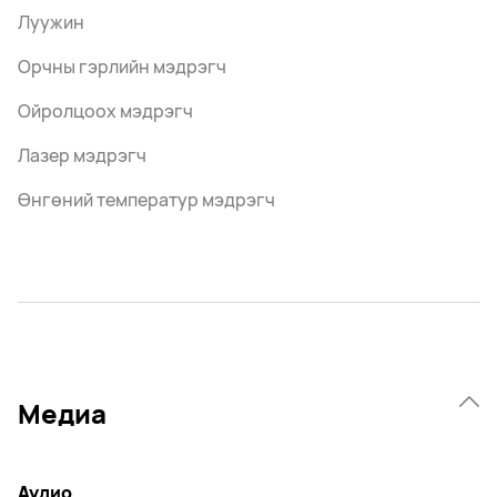
Луужин
Орчны гэрлийн мэдрэгч
Ойролцоох мэдрэгч
Лазер мэдрэгч
Өнгөний температур мэдрэгч
Медиа
Аудио