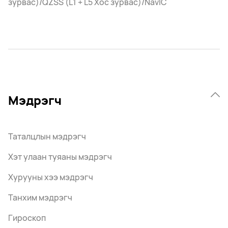
зурвас)/QZSS (L1 + L5 Хос зурвас)/NavIC
Мэдрэгч
Таталцлын мэдрэгч
Хэт улаан туяаны мэдрэгч
Хурууны хээ мэдрэгч
Танхим мэдрэгч
Гироскоп