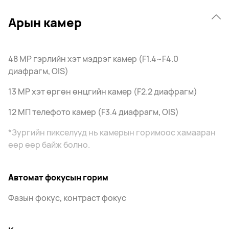
Арын камер
48 MP гэрлийн хэт мэдрэг камер (F1.4~F4.0
диафрагм, OIS)
13 MP хэт өргөн өнцгийн камер (F2.2 диафрагм)
12 МП телефото камер (F3.4 диафрагм, OIS)
*Зургийн пикселүүд нь камерын горимоос хамааран
өөр өөр байж болно.
Автомат фокусын горим
Фазын фокус, контраст фокус