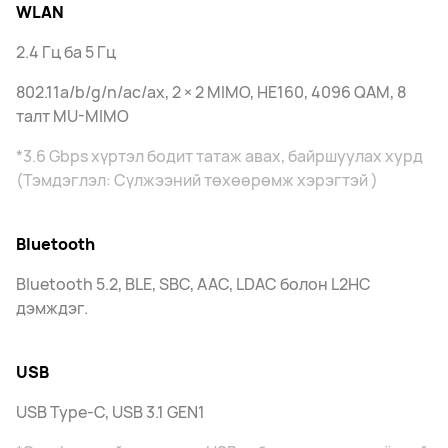
WLAN
2.4 Гц ба 5 Гц
802.11a/b/g/n/ac/ax, 2 × 2 MIMO, HE160, 4096 QAM, 8
талт MU-MIMO
*3.6 Gbps хүртэл бодит татаж авах, байршуулах хурд
(Тэмдэглэл: Сүлжээний төхөөрөмж хэрэгтэй )
Bluetooth
Bluetooth 5.2, BLE, SBC, AAC, LDAC болон L2HC
дэмждэг.
USB
USB Type-C, USB 3.1 GEN1