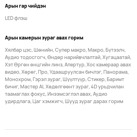
Арын гар чийдэн
LED флэш
Арын камерын зураг авах горим
Хялбар цэс, Шөнийн, Супер макро, Макро, Бүтээлч,
Аудио тодосгогч, Өндөр нарийвчлалтай, Хугацаатай,
Хэт Өргөн өнцгийн линз, Апертур, Хос камераар авах
видео, Хөрөг, Про, Удаашруулсан бичлэг, Панорама,
Монохром, Гэрэл зураг, Шүүлтүүр, Стикер, Баримт
бичиг, Мастер AI, Хөдөлгөөнт зураг, 4D урьдчилан
таамаглах фокус, Инээмсэглэл авах, Аудио
удирдлага, Цаг хэмжигч, Шууд зураг дарах горим