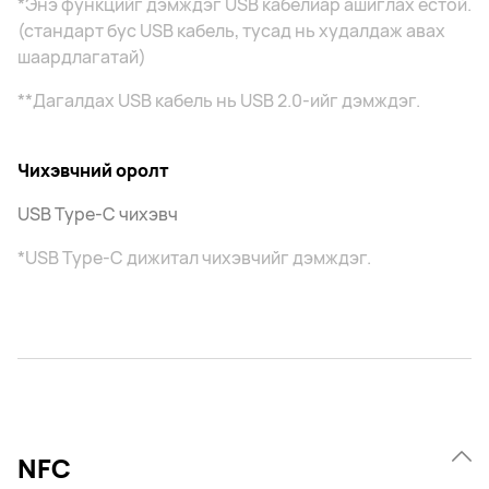
*Энэ функцийг дэмждэг USB кабелиар ашиглах ёстой.
(стандарт бус USB кабель, тусад нь худалдаж авах
шаардлагатай)
**Дагалдах USB кабель нь USB 2.0-ийг дэмждэг.
Чихэвчний оролт
USB Type-C чихэвч
*USB Type-C дижитал чихэвчийг дэмждэг.
NFC