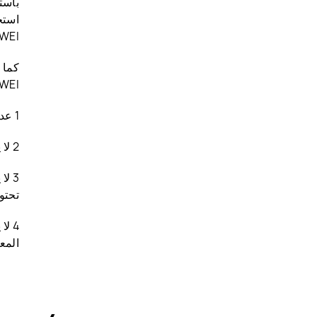
باست
استخ
WEI.
كما 
HUAWEI، شريطة
1 عدم استخدام المعلومات المذكورة إلا لأغراض شخصية وليس لأي أغراض تجارية.
2 لا يجوز إجراء أي تغييرات من أي نوع على المعلومات المذكورة.
3 ل
تحتو
المع