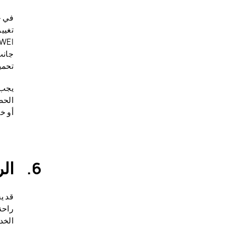
في ح
تغيي
تحمي
الحص
أو خسائر
الر
قد ي
الخد