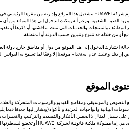
وتقوم شركة HUAWEI بتشغيل هذا الموقع وإدارته من مقرها الرئ
رية الصين الشعبية. ورغم أنه يمكنك الدخول إلى هذا الموقع من أي مكا
ر الوظائف والمنتجات والخدمات التي تمت مناقشتها أو ذكرها أو تقديمه
قع أو من خلاله قد تتنوع وتتباين حسب الدولة أو المنطقة.
الة اختيارك الدخول إلى هذا الموقع من دول أو مناطق خارج دولة الص
 إرادتك وعليك عدم استخدام موقعنا إلا وفقًا لما تسمح به القوانين ال
توى الموقع
 النصوص والموسيقى ومقاطع الفيديو والرسومات المتحركة والعلاما
ومات البيانية والواجهات المرئية والأكواد(ويشار إليها جميعًا فيما ي
على سبيل المثال لا الحصر، الأفكار والتصميم والتركيب والتعبيرات
أعلاه، هي إما مملوكة ملكية قانونية لشركة AWEI