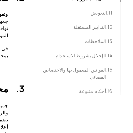
التعويض
جمهو
التدابير المستقلة
تواف
المو
الملاحظات
في ح
الإخلال بشروط الاستخدام
بمحض
القوانين المعمول بها والاختصاص
القضائي
مح
أحكام متنوعة
جميع
والرس
تضم 