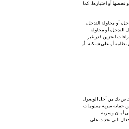
فحصها أو اختبارها، كما
خل، أو محاولة التدخل،
ل التدخل، أو محاولة
راءات لتخزين قدر غير
 نظامه أو على شبكته، أو
إلى تسجيل معرف HUAWEI أو التسجيل في معرف HUAWEI الخاص بك من أجل الوصول
عن حماية سرية معلومات
ى أمان وسرية
فعال التي تحدث على