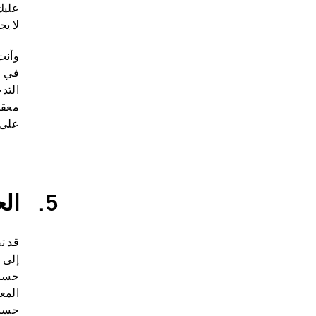
عليك
لا ي
وأنت
في ع
التد
معقو
على 
ال
إلى 
حساب
المع
حساب