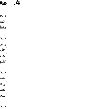
معا
لا ي
الاس
منظم
لا ي
والر
أجل 
أنه 
عليها
لا ي
تشفي
أو خ
أشخا
لا ي