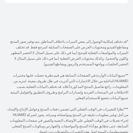
*قد تختلف إمكانية الوصول إلى بعض الميزات باختلاف المناطق. يتم توفير صور المنتج
ومقاطع الفيديو ومحتويات العرض على الصفحات السابقة كمرجع فقط. قد تختلف
الميزات والمواصفات الفعلية للمنتج (بما في ذلك على سبيل المثال لا الحصر المظهر
واللون والحجم)، وكذلك محتويات العرض الفعلية (بما في ذلك على سبيل المثال لا
الحصر الخلفيات وواجهة المستخدم والرموز ومقاطع الفيديو).
**جميع البيانات الواردة في الصفحات السابقة هي قيم نظرية حصلت عليها مختبرات
HUAWEI الداخلية من خلال الاختبارات التي أجريت في ظل ظروف معينة. لمزيد من
المعلومات، راجع تفاصيل المنتج المذكورة أعلاه. قد تختلف البيانات الفعلية بسبب
الاختلافات في المنتجات الفردية وإصدارات البرامج وظروف التطبيق والعوامل البيئية.
جميع البيانات تخضع للاستخدام الفعلي.
***نظرًا للتغييرات في الوقت الفعلي التي تتضمن دفعات المنتج وعوامل الإنتاج والإمداد،
من أجل توفير معلومات دقيقة عن المنتج ومواصفاته وميزاته، يجوز لشركة HUAWEI
إجراء تعديلات في الوقت الفعلي على الأوصاف النصية والصور في صفحات المعلومات
السابقة، حتى تتطابق مع أداء المنتج والمواصفات والفهارس ومكونات المنتج الفعلي.
تخضع معلومات المنتج لمثل هذه التغييرات والتعديلات دون إشعار.