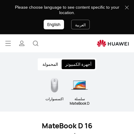
Laptops
Please choose language to see content specific to your
location.
English
العربية
فتح
البحث
ملف
القائ
lose
أجهزة الكمبيوتر
المحمولة
تعريفي
سلسلة
اكسسوارات
MateBook D
MateBook D 16