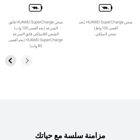
شحن HUAWEI SuperCharge (بحد
شحن HUAWEI SuperCharge فائق
أقصى 100 واط)
السرعة (بحد أقصى 100 وات)
شحن لاسلكي
الشحن اللاسلكي فائق السرعة
HUAWEI SuperCharge (بحد أقصى
80 وات)
HUAWEI nova 14 Pro
تعرّف على المزيد
شراء
HUAWEI nova 14
تعرّف على المزيد
شراء
مزامنة سلسة مع حياتك