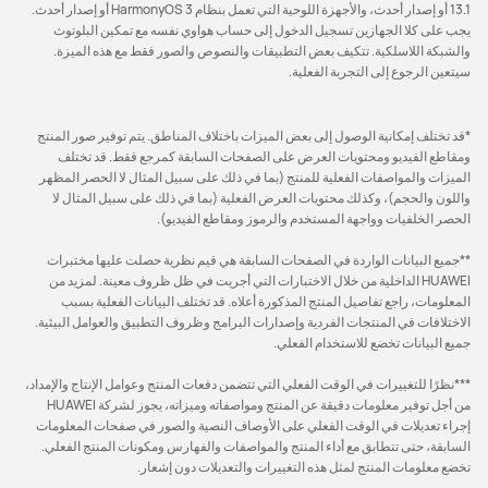
13.1 أو إصدار أحدث، والأجهزة اللوحية التي تعمل بنظام HarmonyOS 3 أو إصدار أحدث.
يجب على كلا الجهازين تسجيل الدخول إلى حساب هواوي نفسه مع تمكين البلوتوث
والشبكة اللاسلكية. تتكيف بعض التطبيقات والنصوص والصور فقط مع هذه الميزة.
سيتعين الرجوع إلى التجربة الفعلية.
*قد تختلف إمكانية الوصول إلى بعض الميزات باختلاف المناطق. يتم توفير صور المنتج
ومقاطع الفيديو ومحتويات العرض على الصفحات السابقة كمرجع فقط. قد تختلف
الميزات والمواصفات الفعلية للمنتج (بما في ذلك على سبيل المثال لا الحصر المظهر
واللون والحجم)، وكذلك محتويات العرض الفعلية (بما في ذلك على سبيل المثال لا
الحصر الخلفيات وواجهة المستخدم والرموز ومقاطع الفيديو).
**جميع البيانات الواردة في الصفحات السابقة هي قيم نظرية حصلت عليها مختبرات
HUAWEI الداخلية من خلال الاختبارات التي أجريت في ظل ظروف معينة. لمزيد من
المعلومات، راجع تفاصيل المنتج المذكورة أعلاه. قد تختلف البيانات الفعلية بسبب
الاختلافات في المنتجات الفردية وإصدارات البرامج وظروف التطبيق والعوامل البيئية.
جميع البيانات تخضع للاستخدام الفعلي.
***نظرًا للتغييرات في الوقت الفعلي التي تتضمن دفعات المنتج وعوامل الإنتاج والإمداد،
من أجل توفير معلومات دقيقة عن المنتج ومواصفاته وميزاته، يجوز لشركة HUAWEI
إجراء تعديلات في الوقت الفعلي على الأوصاف النصية والصور في صفحات المعلومات
السابقة، حتى تتطابق مع أداء المنتج والمواصفات والفهارس ومكونات المنتج الفعلي.
تخضع معلومات المنتج لمثل هذه التغييرات والتعديلات دون إشعار.