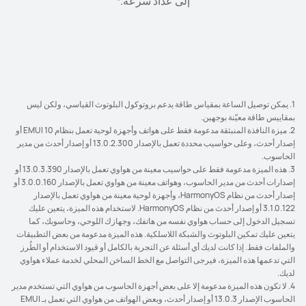
إلى عداد سرعة.
المنبثقة في الهاتف لإكمال الاقتران الأولي
الواسعة. تصفّح المحتوى الذي تحب من خلال النوافذ الكبيرة
SuperHub وقتما تشاء، وألصقها ببساطة وانقلها وشاركها على
3
4
أجهزتك المتصلة على دفعات بسهولة ملحوظة.
للتطبيقات باستخدام وضع الاتجاه الأفقي ومضاعف التطبيقات.
1. يمكن توصيل الساعة بمقياس طاقة يدعم بروتوكول البلوتوث القياسي، ولكن ليس
بمقاييس طاقة معيّنة بوجهين.
2. ميزة النافذة المنبثقة مدعومة فقط على هواتف وأجهزة لوحية تعمل بنظام EMUI 10 أو
إصدار أحدث، وعلى حواسيب محددة تعمل بالإصدار 13.0.2.300 أو إصدار أحدث من مدير
الحاسوب.
3. هذه الميزة مدعومة فقط على حواسيب معينة من هواوي تعمل بالإصدار 13.0.3.390 أو
إصدارات أحدث من مدير الحاسوب، وهواتف معينة من هواوي تعمل بالإصدار 3.0.0.160 أو
إصدار أحدث من نظام HarmonyOS، وأجهزة لوحية معينة من هواوي تعمل بالإصدار
3.1.0.122 أو إصدار أحدث من نظام HarmonyOS. لاستخدام هذه الميزة، يتعين عليك
تسجيل الدخول إلى حساب هواوي نفسه من هاتفك، وجهازك اللوحي، وحاسوبك، كما
يتعين عليك تمكين البلوتوث والشبكة اللاسلكية. هذه الميزة مدعومة من بعض التطبيقات
والملفات فقط. إذا كانت لديك أي أسئلة عن التجربة بالكامل أو قيود الاستخدام أو الطُرز
التي تدعمها هذه الميزة، فيرجى التواصل مع الخط الساخن المحلي لخدمة عملاء هواوي
لديك.
4. لا تكون هذه الميزة مدعومة إلا على بعض أجهزة الحاسوب من هواوي التي تستخدم مدير
الحاسوب الإصدار 13.0.3 أو إصدار أحدث، وبعض الهواتف من هواوي التي تعمل بـ EMUI