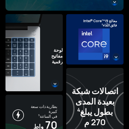
معالج Intel® Core™ i9
2
فائق الأداء
لوحة
مفاتيح
رقمية
اتصالات شبكة
بعيدة المدى
بطارية ذات سعة
بطول يبلغ
4
كبيرة
في الساعة
5
270 م
70
واط