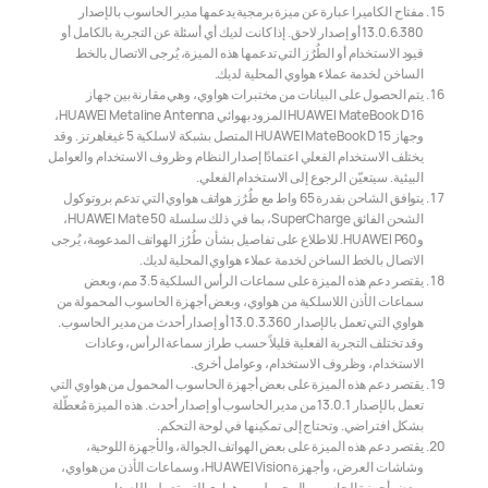
مفتاح الكاميرا عبارة عن ميزة برمجية يدعمها مدير الحاسوب بالإصدار
13.0.6.380 أو إصدار لاحق. إذا كانت لديك أي أسئلة عن التجربة بالكامل أو
قيود الاستخدام أو الطُرُز التي تدعمها هذه الميزة، يُرجى الاتصال بالخط
الساخن لخدمة عملاء هواوي المحلية لديك.
يتم الحصول على البيانات من مختبرات هواوي، وهي مقارنة بين جهاز
HUAWEI MateBook D 16 المزود بهوائي HUAWEI Metaline Antenna،
وجهاز HUAWEI MateBook D 15 المتصل بشبكة لاسلكية 5 غيغاهرتز. وقد
يختلف الاستخدام الفعلي اعتمادًا إصدار النظام وظروف الاستخدام والعوامل
البيئية. سيتعيّن الرجوع إلى الاستخدام الفعلي.
يتوافق الشاحن بقدرة 65 واط مع طُرُز هواتف هواوي التي تدعم بروتوكول
الشحن الفائق SuperCharge، بما في ذلك سلسلة HUAWEI Mate 50،
وHUAWEI P60. للاطلاع على تفاصيل بشأن طُرُز الهواتف المدعومة، يُرجى
الاتصال بالخط الساخن لخدمة عملاء هواوي المحلية لديك.
يقتصر دعم هذه الميزة على سماعات الرأس السلكية 3.5 مم، وبعض
سماعات الأذن اللاسلكية من هواوي، وبعض أجهزة الحاسوب المحمولة من
هواوي التي تعمل بالإصدار 13.0.3.360 أو إصدار أحدث من مدير الحاسوب.
وقد تختلف التجربة الفعلية قليلاً حسب طراز سماعة الرأس، وعادات
الاستخدام، وظروف الاستخدام، وعوامل أخرى.
يقتصر دعم هذه الميزة على بعض أجهزة الحاسوب المحمول من هواوي التي
تعمل بالإصدار 13.0.1 من مدير الحاسوب أو إصدار أحدث. هذه الميزة مُعطّلة
بشكل افتراضي. وتحتاج إلى تمكينها في لوحة التحكم.
يقتصر دعم هذه الميزة على بعض الهواتف الجوالة، والأجهزة اللوحية،
وشاشات العرض، وأجهزة HUAWEI Vision، وسماعات الأذن من هواوي،
وبعض أجهزة الحاسوب المحمول من هواوي التي تعمل بالإصدار