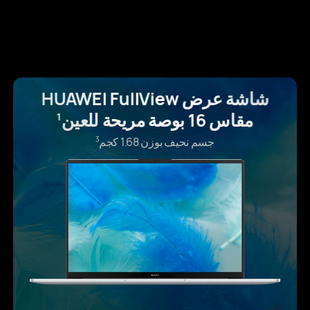
شاشة عرض HUAWEI FullView
مقاس 16 بوصة مريحة للعين
1
جسم نحيف بوزن 1.68 كجم
3