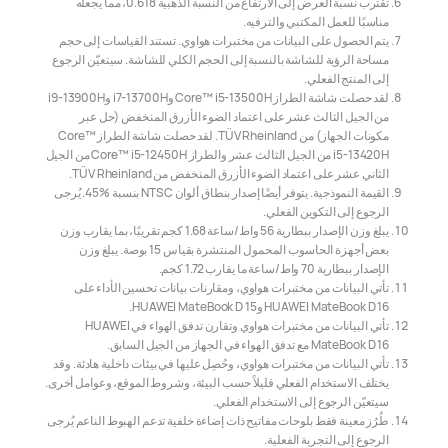
تقترب نسبة العرض إلى الارتفاع من النسبة الذهبية 0.618، مما يجعله
مناسبًا للعمل المكتبي والترفيه.
يتم الحصول على البيانات من مختبرات هواوي. تستند القياسات إلى حجم
مساحة الرؤية للشاشة بالنسبة إلى الحجم الكلي للشاشة. سيتعيّن الرجوع
إلى المنتج الفعلي.
لقد حصلت شاشة الطراز Core™ i5-13500H وi7-13700H وi9-13900H
من الجيل الثالث عشر على اعتماد الضوء الأزرق المنخفض (حل عبر
مكونات الجهاز) من TÜV Rheinland. لقد حصلت شاشة الطراز Core™
i5-13420H من الجيل الثالث عشر والطراز Core™ i5-12450H من الجيل
الثاني عشر على اعتماد الضوء الأزرق المنخفض من TÜV Rheinland.
القيمة النموذجية. يتوفر أيضًا إصدار بنطاق ألوان NTSC بنسبة ‎45%‎. يُرجى
الرجوع إلى التكوين الفعلي.
يبلغ وزن الإصدار ببطارية 56 واط/ساعة 1.68 كجم تقريبًا، بما يقارب وزن
بعض أجهزة الحاسوب المحمول المنتشرة بقياس 15 بوصة. يبلغ وزن
الإصدار ببطارية 70 واط/ساعة ما يقارب 1.72 كجم.
تأتي البيانات من مختبرات هواوي، ومقارنات بيانات تحسين الأداء على
HUAWEI MateBook D 16 وHUAWEI MateBook D 15.
تأتي البيانات من مختبرات هواوي وتقارن تدفق الهواء في HUAWEI
MateBook D 16 مع تدفق الهواء في الجهاز من الجيل السابق.
تأتي البيانات من مختبرات هواوي، وحُصِل عليها في بيئات داخلية هادئة. وقد
يختلف الاستخدام الفعلي قليلاً حسب البيئة، وشروط الموقع، وعوامل أخرى.
سيتعيّن الرجوع إلى الاستخدام الفعلي.
طُرُز معينة فقط بلوحات مفاتيح ذات إضاءة خلفية تدعم الهبوط الناعم يُرجى
الرجوع إلى التجربة الفعلية.