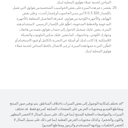
الساخن لخدمة عملاء هواوي المحلية لديك.
يقتصر دعم هذه الميزة على بعض الحواسيب الشخصية من هواوي التي تعمل
بالإصدار 13.0.3.320 من مدير الحاسوب أو إصدار أحدث، وعلى بعض
الهواتف والأجهزة اللوحية من هواوي. لمعرفة التفاصيل المتعلقة بالأجهزة
المدعومة والخطط المدعومة، اطّلع على الإصدار الرسمي. لاستخدام هذه
الميزة، يتعين عليك تسجيل الدخول إلى حساب هواوي نفسه من هاتفك،
وجهازك اللوحي، وحاسوبك، كما يتعين عليك تمكين البلوتوث والشبكة
اللاسلكية. إذا كانت لديك أي أسئلة عن التجربة بالكامل أو قيود الاستخدام أو
الطُرُز التي تدعمها هذه الميزة، يُرجى الاتصال بالخط الساخن لخدمة عملاء
هواوي المحلية لديك.
*قد تختلف إمكانية الوصول إلى بعض الميزات باختلاف المناطق. يتم توفير صور المنتج
ومقاطع الفيديو ومحتويات العرض على الصفحات السابقة كمرجع فقط. قد تختلف
الميزات والمواصفات الفعلية للمنتج (بما في ذلك على سبيل المثال لا الحصر المظهر
واللون والحجم)، وكذلك محتويات العرض الفعلية (بما في ذلك على سبيل المثال لا
الحصر الخلفيات وواجهة المستخدم والرموز ومقاطع الفيديو).