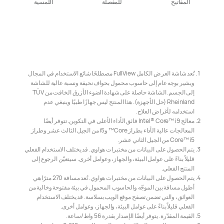
المفاتيح
للمفصلة
اللمسية
تُعد شاشة العرض الكامل FullView مصطلحًا شائع الاستخدام في المجال
ويشير بوجه عام إلى حاسوب محمول بحواف نحيفة ونسبة عالية للشاشة
إلى الجسم. الشاشة حاصلة على شهادة الضوء الأزرق الخافت من TÜV
Rheinland (حل الأجهزة). هذا المنتج ليس جهازًا طبيًا وينبغي عدم
استخدامه لأغراض العلاج.
معالج Intel® Core™ i9 فائق الأداء الأعلى في التكوين. تتوفر أيضًا
المعالجات عالية الأداء بطراز Core™ وi5 من الجيل الثالث عشر وطراز
Core™ i5 من الجيل الثاني عشر.
يتم الحصول على البيانات من مختبرات هواوي. قد يختلف الاستخدام الفعلي
قليلاً بناءً على عوامل البيئة، والجهاز، وعوامل أخرى. سيتعيّن الرجوع إلى
المنتج الفعلي.
يتم الحصول على البيانات من مختبرات هواوي. تُعد مسافة 270 مترًا هي
أطول مسافة بين الموجّه والحاسوب المحمول في بيئة مفتوحة وخالية من
العوائق، والتي تضمن تصفح موقع الويب بسلاسة. قد يختلف الاستخدام
الفعلي قليلاً بناءً على عوامل البيئة، والجهاز، وعوامل أخرى.
القيمة المقدّرة. يتوفر أيضًا الإصدار بقدرة 56 واط/ساعة.