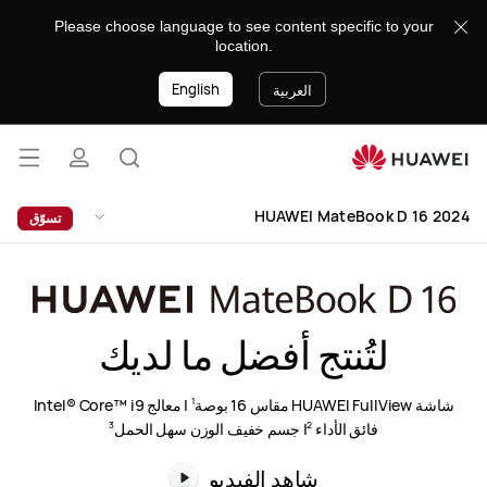
HUAWEI
Please choose language to see content specific to your
MateBook
location.
D
English
16
العربية
2024
فتح
البحث
ملف
القائ
lose
HUAWEI MateBook D 16 2024
تسوّق
تعريفي
لتُنتج أفضل ما لديك
شاشة HUAWEI FullView مقاس 16 بوصة
| معالج Intel® Core™ i9
1
فائق الأداء
| جسم خفيف الوزن سهل الحمل
3
2
شاهد الفيديو