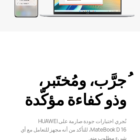
ُجرَّب، ومُختَبر،
وذو كفاءة مؤكّدة
نُجري اختبارات جودة صارمة على HUAWEI
MateBook D 16، للتأكد من أنه مجهز للتعامل مع أي
شيء مطلوب منه.