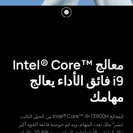
معالج Intel® Core™
i9 فائق الأداء
يعالج
مهامك
المعالج Intel® Core™ i9-13900H من الجيل الثالث
عشر
ملك تعدد المهام، ويدعم حوسبة فائقة القوة أكثر
2
ثباتًا، كما يُعزز الأداء أحادي النواة بنسبة ‎23.6%‎ والأداء