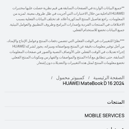
**جميع البيانات الواردة في الصفحات السابقة هي قيم نظرية حصلت عليها مختبرات
HUAWEI الداخلية من خلال الاختبارات التي أجريت في ظل ظروف معينة. لمزيد من
المعلومات، راجع تفاصيل المنتج المذكورة أعلاه. قد تختلف البيانات الفعلية بسبب
الاختلافات في المنتجات الفردية وإصدارات البرامج وظروف التطبيق والعوامل البيئية.
جميع البيانات تخضع للاستخدام الفعلي.
***نظرًا للتغييرات في الوقت الفعلي التي تتضمن دفعات المنتج وعوامل الإنتاج والإمداد،
من أجل توفير معلومات دقيقة عن المنتج ومواصفاته وميزاته، يجوز لشركة HUAWEI
إجراء تعديلات في الوقت الفعلي على الأوصاف النصية والصور في صفحات المعلومات
السابقة، حتى تتطابق مع أداء المنتج والمواصفات والفهارس ومكونات المنتج الفعلي.
تخضع معلومات المنتج لمثل هذه التغييرات والتعديلات دون إشعار.
الصفحة الرئيسية
كمبيوتر محمول
HUAWEI MateBook D 16 2024
المنتجات
MOBILE SERVICES