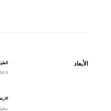
الأبعاد
الطو
156.9 م
الارتف
مطويًا: .08