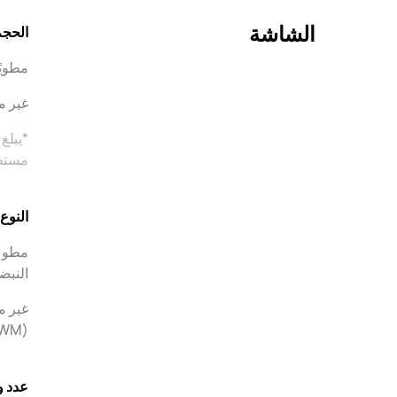
الشاشة
الحج
مطويًا: 6.4
غير مطوي
مستطي
النوع
النبضة (PWM) بتردد
(PWM) بتردد 1440 هرتز
عدد و