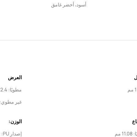
أسود، أخضر غامق
ل
العرض
م
مطويًا: 72.4 مم
غير مطوي: 141.5 م
اع
الوزن:
11 مم
إصدار PU: