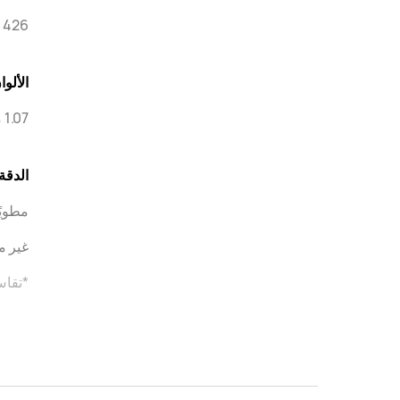
426 بكسل لكل بوصة
الألوا
1.07 مليار لون
الدقة
مطويًا: 2504 × 80
غير مطوي: 6
*تقاس