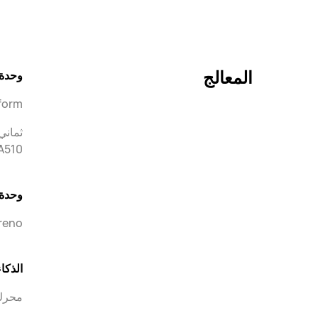
المعالج
وحدة 
form
Cortex-A510‏ ×
وحدة 
reno
الذكا
محرك الذكا