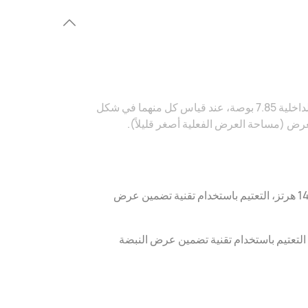
*يبلغ الطول القطري للشاشة الخارجية 6.4 بوصة والطول القطري للشاشة الداخلية 7.85 بوصة، عند قياس كل منهما في شكل
رض (مساحة العرض الفعلية أصغر قليلاً).
مطوي: OLED، معدلات تحديث تكيفي LTPO 1-120 هرتز، تردد مرتفع يبلغ 1440 هرتز، التعتيم باستخدام تقنية تضمين عرض
O، معدل تحديث حتى 120 هرتز، تردد مرتفع يبلغ 1440 هرتز، التعتيم باستخدام تقنية تضمين عرض النبضة