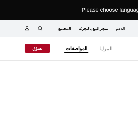
Please choose language
الدعم
متجر البيع بالتجزئه
المجتمع
البحث
ملف
Close
المزايا
المواصفات
تسوّق
تعريفي