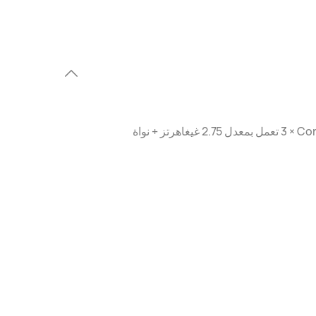
ثماني النواة، نواة Cortex-X2‏ × 1 تعمل بمعدل 3.2 غيغاهرتز + نواة Cortex-A710‏ × 3 تعمل بمعدل 2.75 غيغاهرتز + نواة