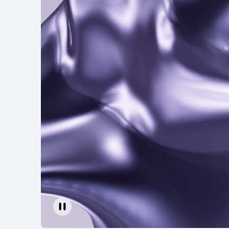
HUAWEI FreeBu
لى المزيد
تسوّق