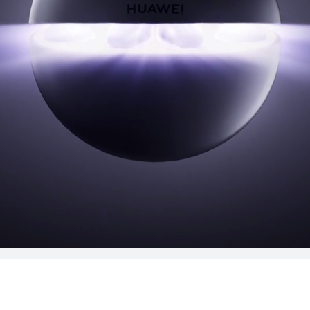
WEI FreeArc
تعرّف على المزيد