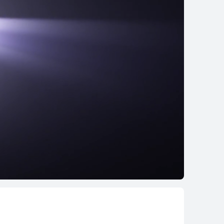
سلسلة FreeArc