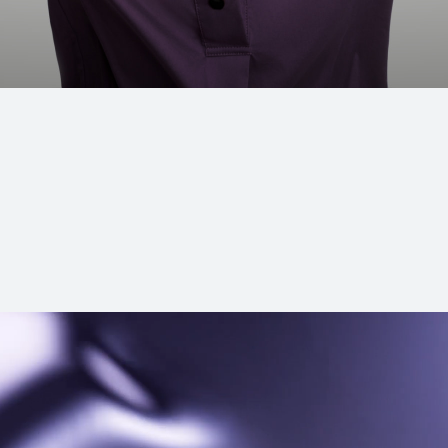
سلسلة FreeArc