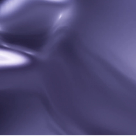
ds 6i
HUAW
تعرّف ع