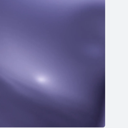
EI FreeBuds 6
تعرّف على المزيد