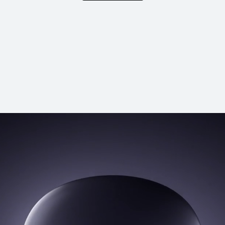
EI FreeClip
تعرّف على المزيد