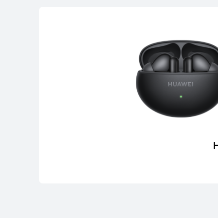
HUAWEI FreeBud
لى المزيد
تسوّق