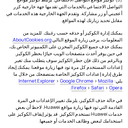
التواصل الاجتماعي بالخدمات التي تقدمها جهة خارجية كزر
أعجبني أو زر مشاركة. وتقدم الجهة الخارجية هذه الخدمات في
مقابل تحديد زيارتك لهذه المواقع.
يمكنك إدارة الكوكيز أو حذفه حسب رغبتك. للمزيد من
المعلومات، يرجى زيارة الموقع التالي
AboutCookies.org
.
يمكنك حذف جميع الكوكيز المخزن على الكمبيوتر الخاص بك،
في حين يوفر أحدث متصفحات الويب خيارًا بحظر الكوكيز.
وبالرغم من ذلك فإن حظر الكوكيز سوف يتطلب منك تغير
إعدادات المستخدم كل مرة تود فيها زيارة موقعنا. يمكنك إيجاد
طرق إدارة إعدادات الكوكيز الخاصة بمتصفحك من خلال ما
يلي:
Mozilla
>
Google Chrome
>
Internet Explorer
.
Firefox
>
Safari
>
Opera
في حالة حذف الكوكيز، يلزمك تغيير الإعدادات في المرة
القادمة التي تود فيها زيارة مواقع Huawei. لاحظ أن بعض
خدمات Huawei تستخدم الكوكيز. قد يؤثر إيقاف الكوكيز على
استخدامك لبعض وظائف الخدمات أو جميعها.