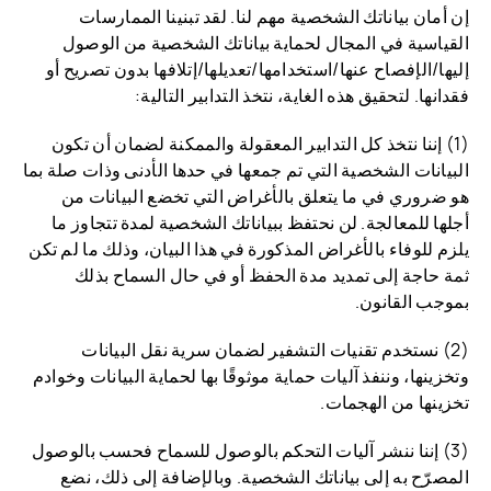
إن أمان بياناتك الشخصية مهم لنا. لقد تبنينا الممارسات
القياسية في المجال لحماية بياناتك الشخصية من الوصول
إليها/الإفصاح عنها/استخدامها/تعديلها/إتلافها بدون تصريح أو
فقدانها. لتحقيق هذه الغاية، نتخذ التدابير التالية:
(1) إننا نتخذ كل التدابير المعقولة والممكنة لضمان أن تكون
البيانات الشخصية التي تم جمعها في حدها الأدنى وذات صلة بما
هو ضروري في ما يتعلق بالأغراض التي تخضع البيانات من
أجلها للمعالجة. لن نحتفظ ببياناتك الشخصية لمدة تتجاوز ما
يلزم للوفاء بالأغراض المذكورة في هذا البيان، وذلك ما لم تكن
ثمة حاجة إلى تمديد مدة الحفظ أو في حال السماح بذلك
بموجب القانون.
(2) نستخدم تقنيات التشفير لضمان سرية نقل البيانات
وتخزينها، وننفذ آليات حماية موثوقًا بها لحماية البيانات وخوادم
تخزينها من الهجمات.
(3) إننا ننشر آليات التحكم بالوصول للسماح فحسب بالوصول
المصرّح به إلى بياناتك الشخصية. وبالإضافة إلى ذلك، نضع