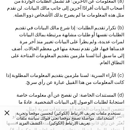
(a) المعلومات عن الآخرين: قد تشمل الطلبات الواردة من
أصحاب البيانات أفرادًا آخرين إلى جانب مالك البيانات. لن نقدم
مثل هذه المعلومات ما لم يصرح بذلك الأشخاص ذوو الصلة.
(b) تكرار تقديم الطلبات: إذا شرع مالك البيانات في تقديم
الطلبات نفسها أو طلبات مشابهة مرتبطة بمالك البيانات
لمرات عديدة، ولم يطرأ على البيانات تغيير منذ آخر مرة
قدمناها فيها، فلن نقدم نسخة منها في معظم الحالات. أضف
إلى ما سبق أننا لسنا ملزمين بتقديم المعلومات المتاحة على
النطاق العام.
(c) الآراء السرية: لسنا ملزمين بتقديم المعلومات المطلوبة إذا
كانت المعلومات من هذا القبيل عبارة عن رأي سريّ.
(d) المستندات الخاصة: لن نفصح عن أي معلومات خاصة
استجابةً لطلبات الوصول إلى البيانات الشخصية. عادةً ما
تتضمن المعلومات الخاصة أي مستندات سرية (مثل،
نستخدم ملفات تعريف الارتباط (الكوكيز) لتحسين موقعنا وتجربة
المراسلات بين المحامي/العميل) والمعلومات التي تحمل أو
استخدامك. مواصلة تصفح موقعنا تعني قبولك سياسة ملفات
تُعبّر عن رأي قانوني مماثل (سواء كانت متعلقة بالدعوى نفسها
تعريف الارتباط (الكوكيز).
اكتشف المزيد
أو تتعلق بالمعلومات المستخلصة من إجراءات المحكمة أم لا).