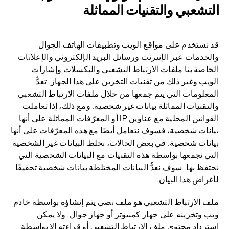
التشعبي والتقنيات المماثلة
قد نستخدم على مواقع الويب وتطبيقات الهاتف الجوال
والخدمات عبر الإنترنت ورسائل البريد الإلكتروني والإعلانات
الخاصة بنا ملفات الارتباط التشعبي والبكسلات وإشارات
الويب وغير ذلك من تقنيات التخزين على هذا الجهاز. تعدُّ
المعلومات التي يتم جمعها من خلال ملفات الارتباط التشعبي
والتقنيات المماثلة بيانات غير شخصية. ومع ذلك، إذا تعاملت
القوانين المحلية مع عناوين IP أو المعرّفات المماثلة على أنها
بيانات شخصية، فسوف نتعامل أيضًا مع هذه المعرّفات على أنها
بيانات شخصية. في بعض الحالات، نخلط البيانات غير الشخصية
التي نجمعها بواسطة هذه التقنيات مع البيانات الشخصية التي
نحتفظ بها. سوف نعدُّ البيانات المختلطة بيانات شخصية تحقيقًا
لأغراض هذا البيان.
ملف الارتباط التشعبي هو ملف نصي يتم إنشاؤه بواسطة خادم
ويب وتخزينه على جهاز كمبيوتر أو جهاز جوال. ولا يمكن
استرداد محتوى ملف الارتباط التشعبي أو قراءته إلا بواسطة