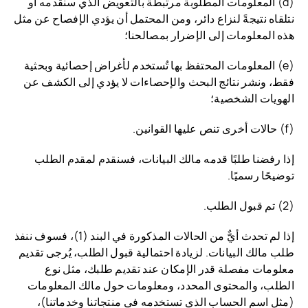
(d) المعلومات المطلوبة مرتبطة بالتعويض الذي سنقدمه أو
نتلقاه نتيجةً لنزاع دائر، ومن المحتمل أن يؤدي الإفصاح عن مثل
هذه المعلومات إلى الإضرار بمصالحنا؛
(e) المعلومات المحتفظ بها تُستخدم لأغراض إحصائية وبحثية
فقط، ونشر نتائج البحث والإحصاءات لا يؤدي إلى الكشف عن
الهويات الشخصية؛
(f) حالات أخرى تنص عليها القوانين.
إذا رفضنا طلبًا قدمه مالك البيانات، فسنقدم لمقدم الطلب
توضيحًا رسميًا.
(2) تم قبول الطلب.
إذا لم تحدث أيٌّ من الحالات المذكورة في البند (1)، فسوف ننفذ
طلب مالك البيانات. لزيادة احتمالية قبول الطلب، يُرجى تقديم
معلومات مفصلة قدر الإمكان عند تقديم طلبك، مثل نوع
الطلب، والمحتوى المحدد، ومعلومات حول مالك المعلومات
(مثل اسم الحساب الذي تستخدمه في منتجاتنا وخدماتنا)،