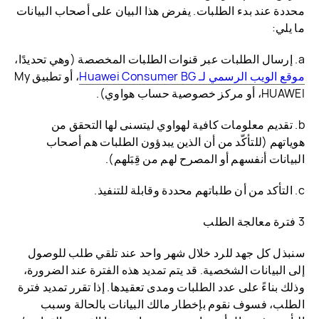
محددة عند بدء الطلبات. يفرض هذا البيان على أصحاب البيانات
ما يلي:
a. إرسال الطلبات عبر قنوات الطلبات المخصصة (وهي تحديدًا،
موقع الويب الرسمي لـ Huawei Consumer BG
، أو تطبيق My
HUAWEI، أو مركز خصوصية حساب هواوي).
b. تقديم معلومات كافية لهواوي ليتسنى لها التحقق من
هوياتهم (للتأكّد من أن الذين يبدؤون الطلبات هم أصحاب
البيانات أنفسهم أو المصرح لهم من قِبَلهم).
c. التأكد من أن طلباتهم محددة وقابلة للتنفيذ.
3 فترة معالجة الطلب
سنبذل كل جهد للرد خلال شهر واحد عند تلقي طلب للوصول
إلى البيانات الشخصية. قد يتم تمديد هذه الفترة عند الضرورة،
وذلك بناءً على عدد الطلبات ومدى تعقيدها. إذا تقرر تمديد فترة
الطلب، فسوف نقوم بإخطار مالك البيانات بالحالة وسبب