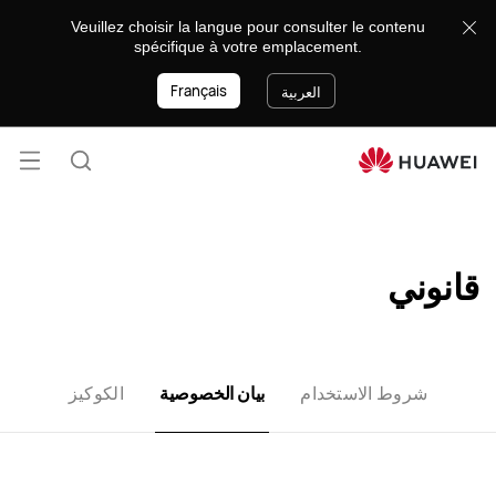
بيان
Veuillez choisir la langue pour consulter le contenu
الخصوصية
spécifique à votre emplacement.
لمجموعة
أعمال
Français
العربية
المستهلكين
من
فتح
هواوي
البحث
-
القائ
lose
HUAWEI
تونس
قانوني
شروط الاستخدام
بيان الخصوصية
الكوكيز