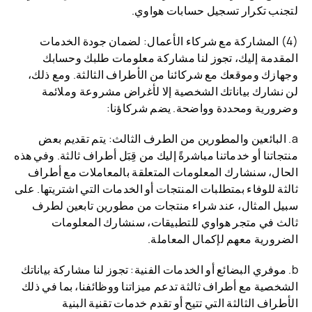
لتجنب تكرار تسجيل حسابات هواوي.
(4) المشاركة مع شركاء الأعمال: لضمان جودة الخدمات
المقدمة إليك، تجوز لنا مشاركة معلومات طلبك وحسابك
وجهازك وموقعك مع شركائنا من الأطراف الثالثة. ومع ذلك،
لن نشارك بياناتك الشخصية إلا لأغراض مشروعة وملائمة
وضرورية ومحددة وواضحة. يضم شركاؤنا:
a. البائعين والمطورين من الطرف الثالث: يتم تقديم بعض
منتجاتنا أو خدماتنا مباشرةً إليك من قِبَل أطراف ثالثة. وفي هذه
الحال، سنشارك المعلومات المتعلقة بالمعاملات مع أطراف
ثالثة للوفاء بمتطلبات المنتجات أو الخدمات التي اشتريتها. على
سبيل المثال، عند شراء منتجات من مطورين تابعين لطرف
ثالث في متجر هواوي للتطبيقات، سنشارك المعلومات
الضرورية معهم لإكمال المعاملة.
b. موفري البضائع أو الخدمات الفنية: تجوز لنا مشاركة بياناتك
الشخصية مع أطراف ثالثة تدعم ميزاتنا ووظائفنا، بما في ذلك
الأطراف الثالثة التي تتيح أو تقدم خدمات تقنية البنية