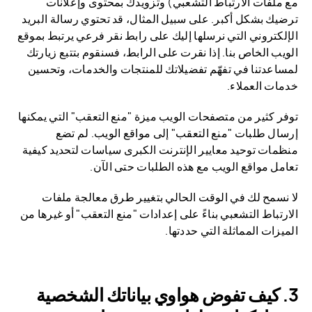
مع ملفات الارتباط التشعبي) وتزويدك بمحتوى وإعلانات
ترضيك بشكل أكبر. على سبيل المثال، قد تحتوي رسالة البريد
الإلكتروني التي نرسلها إليك على رابط نقر فرعي يرتبط بموقع
الويب الخاص بنا. إذا نقرت على الرابط، فسنقوم بتتبع زيارتك
لمساعدتنا في تفهّم تفضيلاتك للمنتجات والخدمات، وتحسين
خدمات العملاء.
توفر كثير من متصفحات الويب ميزة "منع التعقب" التي يمكنها
إرسال طلبات "منع التعقب" إلى مواقع الويب. لم تضع
منظمات توحيد معايير الإنترنت الكبرى سياسات لتحديد كيفية
تعامل مواقع الويب مع هذه الطلبات حتى الآن.
لا نسمح لك في الوقت الحالي بتغيير طرق معالجة ملفات
الارتباط التشعبي بناءً على إعدادات "منع التعقب" أو غيرها من
الميزات المماثلة التي حددتها.
كيف تفوض هواوي بياناتك الشخصية