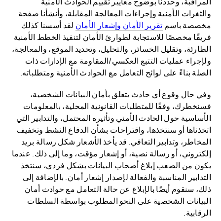
المراقبة، وحددنا بوضوح معايير تقييم الحوادث الأمنية
والثغرات الأمنية وإجراءات المعالجة المقابلة، وأنشأنا صفحة
مخصصة باسم
تقرير الأمان وإشعار الأمان
لقد أسسنا كذلك
فريقًا مخصصًا للاستجابة لطوارئ الأمان لتنفيذ الخطط الأمنية
الطارئة، وتقليل الخسائر، والتحليل، وتحديد الموقع، والمعالجة،
ولإجراء عمليات التتبع العكسي/المقاومة مع الإدارات ذات
الصلة بناءً على لوائح التعامل مع الحوادث الأمنية ومتطلباته.
وفي حال وقوع أي حادث يتعلق بأمان البيانات الشخصية،
فسنخطرك، وفقًا للمتطلبات القانونية المحلية، بالمعلومات
الأساسية حول الحادث الأمني وتأثيره المحتمل، والتدابير التي
اتخذناها أو سنتخذها، واقتراحات بشأن الدفاع النشط وتخفيف
المخاطر، وتدابير التعافي. قد يأخذ الأشعار شكل رسالة بريد
إلكتروني، أو رسالة نصية، أو إشعار مؤقت، وما إلى ذلك. عندما
يكون من الصعب إبلاغ أصحاب البيانات بشكل فردي، سنتخذ
التدابير المناسبة والفعالة لإصدار إشعار أمان. بالإضافة إلى
ذلك، سنقوم أيضًا بالإبلاغ عن حالة التعامل مع حوادث أمان
البيانات الشخصية على النحو المطلوب بواسطة السلطات
الرقابية.