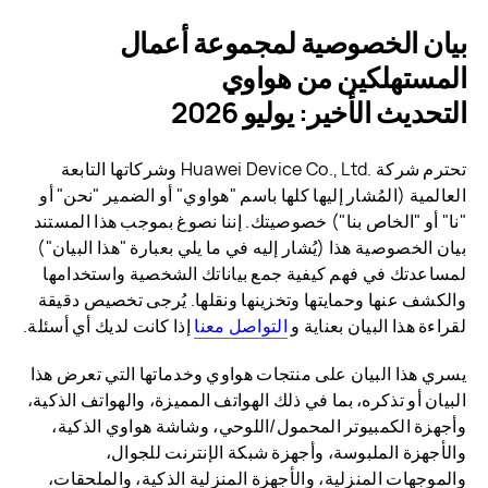
بيان الخصوصية لمجموعة أعمال
المستهلكين من هواوي
التحديث الأخير: يوليو 2026
تحترم شركة Huawei Device Co., Ltd.‎ وشركاتها التابعة
العالمية (المُشار إليها كلها باسم "هواوي" أو الضمير "نحن" أو
"نا" أو "الخاص بنا") خصوصيتك. إننا نصوغ بموجب هذا المستند
بيان الخصوصية هذا (يُشار إليه في ما يلي بعبارة "هذا البيان")
لمساعدتك في فهم كيفية جمع بياناتك الشخصية واستخدامها
والكشف عنها وحمايتها وتخزينها ونقلها. يُرجى تخصيص دقيقة
لقراءة هذا البيان بعناية و
التواصل معنا
إذا كانت لديك أي أسئلة.
يسري هذا البيان على منتجات هواوي وخدماتها التي تعرض هذا
البيان أو تذكره، بما في ذلك الهواتف المميزة، والهواتف الذكية،
وأجهزة الكمبيوتر المحمول/اللوحي، وشاشة هواوي الذكية،
والأجهزة الملبوسة، وأجهزة شبكة الإنترنت للجوال،
والموجهات المنزلية، والأجهزة المنزلية الذكية، والملحقات،