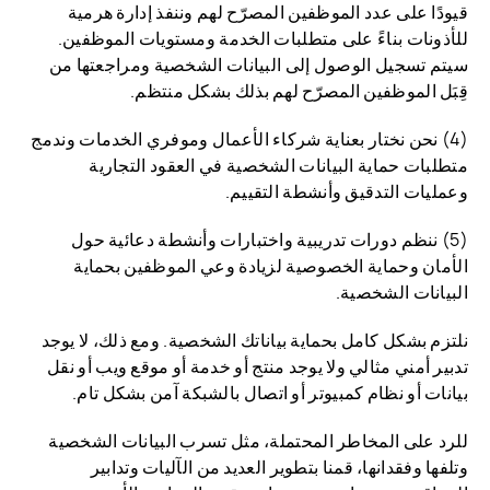
قيودًا على عدد الموظفين المصرّح لهم وننفذ إدارة هرمية
للأذونات بناءً على متطلبات الخدمة ومستويات الموظفين.
سيتم تسجيل الوصول إلى البيانات الشخصية ومراجعتها من
قِبَل الموظفين المصرّح لهم بذلك بشكل منتظم.
(4) نحن نختار بعناية شركاء الأعمال وموفري الخدمات وندمج
متطلبات حماية البيانات الشخصية في العقود التجارية
وعمليات التدقيق وأنشطة التقييم.
(5) ننظم دورات تدريبية واختبارات وأنشطة دعائية حول
الأمان وحماية الخصوصية لزيادة وعي الموظفين بحماية
البيانات الشخصية.
نلتزم بشكل كامل بحماية بياناتك الشخصية. ومع ذلك، لا يوجد
تدبير أمني مثالي ولا يوجد منتج أو خدمة أو موقع ويب أو نقل
بيانات أو نظام كمبيوتر أو اتصال بالشبكة آمن بشكل تام.
للرد على المخاطر المحتملة، مثل تسرب البيانات الشخصية
وتلفها وفقدانها، قمنا بتطوير العديد من الآليات وتدابير