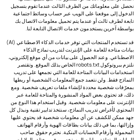
نحصل على معلوماتك من الطرف الثالث عندما تقوم بتسجيل
الدخول إلى موقعنا على الويب عبر حساب وسائط اجتماعية
تابعة لطرف ثالث أو عندما يتم تحميل معلومات الاتصال بك
بواسطة آخرين يستخدمون خدمات الاتصال التابعة لنا.
قد تستخدم المنتجات التي توفر خدمات الذكاء الاصطناعي (AI)
بيانات متاحة للعامة على الإنترنت لتدريب نماذج الذكاء
الاصطناعي. وعند الحصول على بيانات من أي موقع إلكتروني،
نلتزم ببروتوكول robots.txt الخاص بذلك الموقع. وتقتصر
استخدامات البيانات المتاحة للعامة التي نجمعها على تدريب
النماذج فقط. ولن نتعمد جمع المعلومات الشخصية أو ربطها
بمعرّفات شخصية محددة لإنشاء ملفات تعريف شخصية. ومع
ذلك، قد تحتوي بعض المواد المنشورة والمتاحة للعامة عبر
الإنترنت على معلومات شخصية. وقبل استخدام هذا النوع من
المحتوى لأغراض تدريب النماذج، سنتخذ تدابير تقنية ونبذل كل
جهد ممكن للكشف عن أي معلومات شخصية قد يحتوي عليها
وإزالتها، بما في ذلك بيانات بطاقات الهوية وأرقام الهواتف
المحمولة وأرقام الحسابات البنكية. نحترم حقوق صاحب
البيانات المتعلقة ببيانات المستخدمين في مختلف الولايات