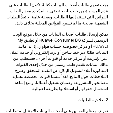
يجب تقديم طلبات أصحاب البيانات كتابةً. تكون الطلبات على
قدم المساواة من حيث الصحة حتى إذا لم يُحدد مقدم الطلب
القوانين التي تستند إليها الطلبات. وبصفة عامة، لا تعدُّ الطلبات
الشفهية صالحة ما لم تسمح القوانين المحلية بخلاف ذلك.
يمكن إرسال طلبات أصحاب البيانات من خلال موقع الويب
الرسمي لشركة Huawei Consumer BG أو تطبيق My
HUAWEI أو مركز خصوصية حساب هواوي. إذا بدأ مالك
البيانات طلبًا عبر خط ساخن أو بريد إلكتروني أو خدمة عملاء
عبر الإنترنت أو مركز خدمة أو قنوات أخرى، فسنطلب من
مالك البيانات تقديم طلب رسمي من خلال إحدى القنوات
المذكورة أعلاه لتسهيل الإبلاغ عن التقدم المتحقق وطرح
الملاحظات حول النتائج. لقد أسسنا قنوات مخصصة لحماية
مصالحهم المشروعة وضمان تشغيل أعمالنا، ومنع إساءة
استعمال حقوقهم أو استغلالها بطريقة احتيالية.
2 صلاحية الطلبات
تفرض معظم القوانين على أصحاب البيانات الامتثال لمتطلبات