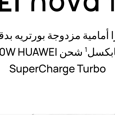
ابكسل
شحن
00W HUAWEI
1
SuperCharge Turbo