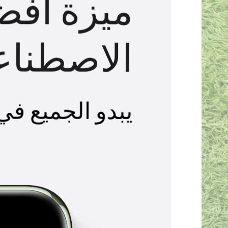
تضاهى 100 وات
يشحن في طرف