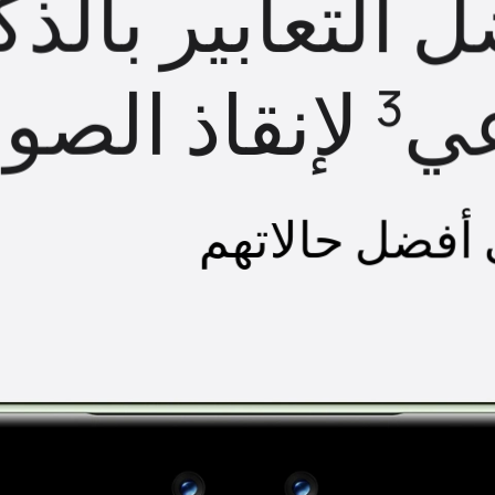
الشحن النفاث UAWEI
bo
2
ة عين