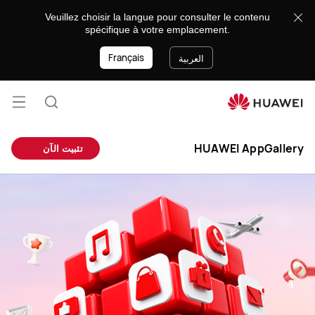
متجر
Veuillez choisir la langue pour consulter le contenu
هواوي
spécifique à votre emplacement.
للتطبيقات
Français
العربية
فتح
البحث
القائ
lose
HUAWEI AppGallery
تثبيت الآن