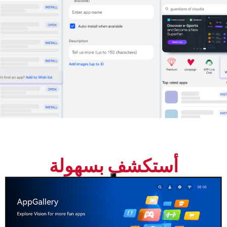
أستكشف بسهولة