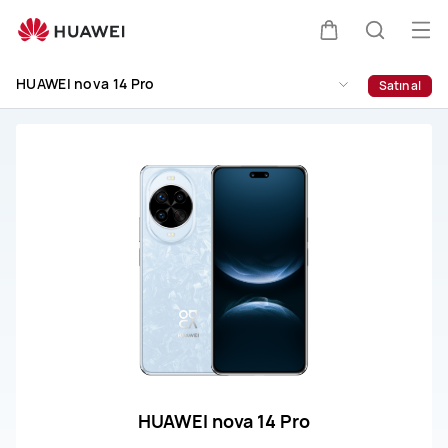
HUAWEI
nova
Me
Sepeti
Araştır
14
aç
Pro
HUAWEI nova 14 Pro
Satın al
Desteği
HUAWEI nova 14 Pro