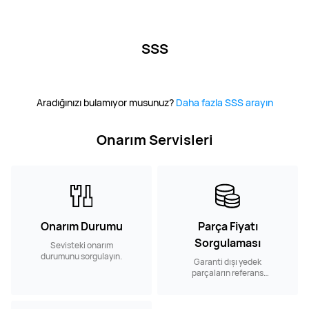
SSS
Aradığınızı bulamıyor musunuz?
Daha fazla SSS arayın
Onarım Servisleri
Onarım Durumu
Parça Fiyatı
Sorgulaması
Sevisteki onarım
durumunu sorgulayın.
Garanti dışı yedek
parçaların referans
onarım fiyatlarını
sorgulayın.