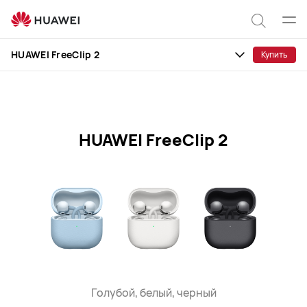
Характеристики
HUAWEI
Отк
Поиск
FreeClip
мен
HUAWEI FreeClip 2
Купить
2
по
сайту
HUAWEI FreeClip 2
Голубой, белый, черный