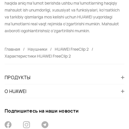
haqida aniq maʼlumot berishda ushbu maʼlumotlarning haqiqiy
mahsulot ish unumdorligi, xususiyat va funksiyalari, koʻrsatkich
va tarkibiy qismlariga mos kelishi uchun HUAWEI yuqoridagi
maʼlumotlarni real vaqt rejimida oʻzgartirishi mumkin. Mahsulot
axboroti ogohlantirishsiz oʻzgartirilishi mumkin.
Главная
Наушники
HUAWEI FreeClip 2
Характеристики HUAWEI FreeClip 2
ПРОДУКТЫ
О HUAWEI
Подпишитесь на наши новости