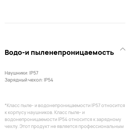
Водо-и пыленепроницаемость
Наушники: IP57
Зарядный чехол: IP54
*Класс пыле- и водонепроницаемости IP57 относится
к корпусу наушников. Класс пыле- и
водонепроницаемости IP54 относится к зарядному
чехлу. Этот продукт не является профессиональным