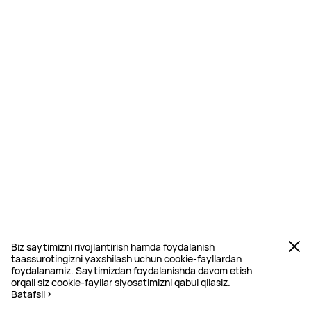
Biz saytimizni rivojlantirish hamda foydalanish
taassurotingizni yaxshilash uchun cookie-fayllardan
foydalanamiz. Saytimizdan foydalanishda davom etish
orqali siz cookie-fayllar siyosatimizni qabul qilasiz.
Batafsil