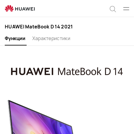
HUAWEI
MateBook
Отк
Поиск
D
мен
14
по
HUAWEI MateBook D 14 2021
2021
сайту
Функции
Характеристики