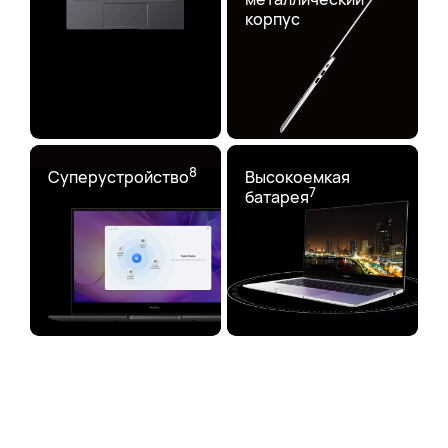
корпус
8
Суперустройство
Высокоемкая
7
батарея