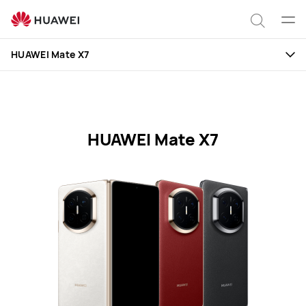
Характеристики
HUAWEI
Отк
Поиск
Mate
мен
HUAWEI Mate X7
X7
по
сайту
HUAWEI Mate X7