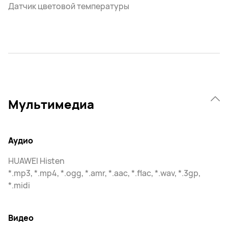
Датчик цветовой температуры
Мультимедиа
Аудио
HUAWEI Histen
*.mp3, *.mp4, *.ogg, *.amr, *.aac, *.flac, *.wav, *.3gp,
*.midi
Видео