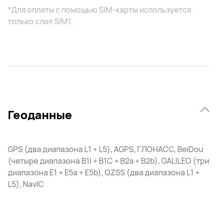
*Для оплаты с помощью SIM-карты используется
только слот SIM1.
Геоданные
GPS (два диапазона L1 + L5), AGPS, ГЛОНАСС, BeiDou
(четыре диапазона B1I + B1C + B2a + B2b), GALILEO (три
диапазона E1 + E5a + E5b), QZSS (два диапазона L1 +
L5), NavIC