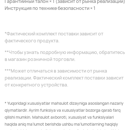
Гарантийный талон × 1 (зависит от рынка реализации)
Инструкция по технике безопасности × 1
*Фактический комплект поставки зависит от
фактического продукта.
**Чтобы узнать подробную информацию, обратитесь
в магазин розничной торговли.
***Может отличаться в зависимости от рынка
реализации. Фактический комплект поставки зависит
от конкретного устройства.
* Yuqoridagi xususiyatlar mahsulot dizayniga asoslangan nazariy
qiymatlardir. Ayrim funksiya va xususiyatlar bozorga qarab farq
qilishi mumkin. Mahsulot axboroti, xususiyat va funksiyalari
haqida aniq maʼlumot berishda ushbu maʼlumotlarning haqiqiy