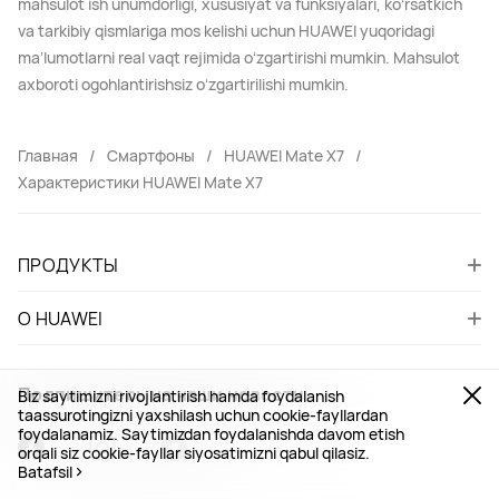
mahsulot ish unumdorligi, xususiyat va funksiyalari, koʻrsatkich
va tarkibiy qismlariga mos kelishi uchun HUAWEI yuqoridagi
maʼlumotlarni real vaqt rejimida oʻzgartirishi mumkin. Mahsulot
axboroti ogohlantirishsiz oʻzgartirilishi mumkin.
Главная
Смартфоны
HUAWEI Mate X7
Характеристики HUAWEI Mate X7
ПРОДУКТЫ
О HUAWEI
Подпишитесь на наши новости
Biz saytimizni rivojlantirish hamda foydalanish
taassurotingizni yaxshilash uchun cookie-fayllardan
foydalanamiz. Saytimizdan foydalanishda davom etish
orqali siz cookie-fayllar siyosatimizni qabul qilasiz.
Batafsil