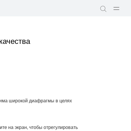
Открыт
Поиск
меню
по
сайту
качества
ежима широкой диафрагмы в целях
те на экран, чтобы отрегулировать