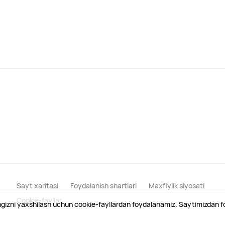
Sayt xaritasi
Foydalanish shartlari
Maxfiylik siyosati
Cookie-fayllar
ingizni yaxshilash uchun cookie-fayllardan foydalanamiz. Saytimizdan fo