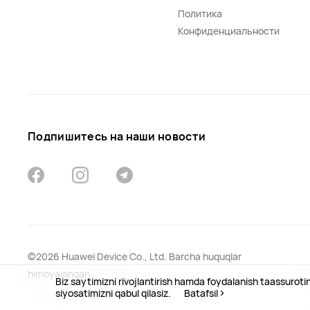
Политика
Конфиденциальности
Подпишитесь на наши новости
©2026 Huawei Device Co., Ltd. Barcha huquqlar
himoyalangan.
Biz saytimizni rivojlantirish hamda foydalanish taassurot
siyosatimizni qabul qilasiz.
Batafsil