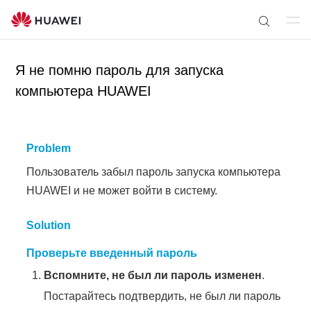
От
П
кр
о
ыт
Я не помню пароль для запуска
и
ь
с
компьютера HUAWEI
ме
к
ню
п
о
Problem
с
Пользователь забыл пароль запуска компьютера
а
й
HUAWEI и не может войти в систему.
т
у
Solution
Проверьте введенный пароль
Вспомните, не был ли пароль изменен
.
Постарайтесь подтвердить, не был ли пароль