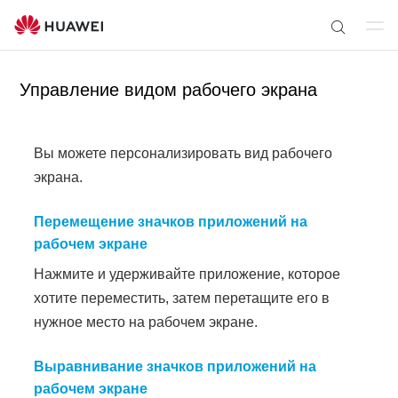
От
П
кр
о
ыт
Управление видом рабочего экрана
и
ь
с
ме
к
ню
Вы можете персонализировать вид рабочего
п
о
экрана.
с
а
Перемещение значков приложений на
й
рабочем экране
т
Нажмите и удерживайте приложение, которое
у
хотите переместить, затем перетащите его в
нужное место на рабочем экране.
Выравнивание значков приложений на
рабочем экране