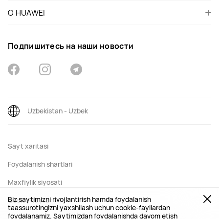
О HUAWEI
Подпишитесь на наши новости
Uzbekistan - Uzbek
Sayt xaritasi
Foydalanish shartlari
Maxfiylik siyosati
Biz saytimizni rivojlantirish hamda foydalanish
Cookie-fayllar
taassurotingizni yaxshilash uchun cookie-fayllardan
foydalanamiz. Saytimizdan foydalanishda davom etish