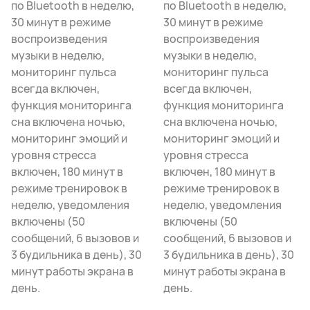
по Bluetooth в неделю,
по Bluetooth в неделю,
30 минут в режиме
30 минут в режиме
воспроизведения
воспроизведения
музыки в неделю,
музыки в неделю,
мониторинг пульса
мониторинг пульса
всегда включен,
всегда включен,
функция мониторинга
функция мониторинга
сна включена ночью,
сна включена ночью,
мониторинг эмоций и
мониторинг эмоций и
уровня стресса
уровня стресса
включен, 180 минут в
включен, 180 минут в
режиме тренировок в
режиме тренировок в
неделю, уведомления
неделю, уведомления
включены (50
включены (50
сообщений, 6 вызовов и
сообщений, 6 вызовов и
3 будильника в день), 30
3 будильника в день), 30
минут работы экрана в
минут работы экрана в
день.
день.