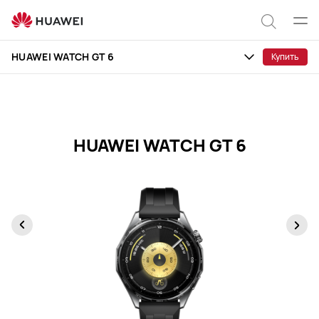
Характеристики
HUAWEI
Отк
Поиск
WATCH
мен
HUAWEI WATCH GT 6
Купить
GT
по
6
сайту
HUAWEI WATCH GT 6