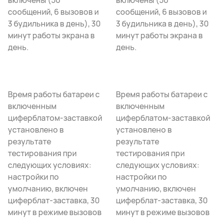
включены (50
включены (50
сообщений, 6 вызовов и
сообщений, 6 вызовов и
3 будильника в день), 30
3 будильника в день), 30
минут работы экрана в
минут работы экрана в
день.
день.
Время работы батареи с
Время работы батареи с
включенным
включенным
циферблатом-заставкой
циферблатом-заставкой
установлено в
установлено в
результате
результате
тестирования при
тестирования при
следующих условиях:
следующих условиях:
настройки по
настройки по
умолчанию, включен
умолчанию, включен
циферблат-заставка, 30
циферблат-заставка, 30
минут в режиме вызовов
минут в режиме вызовов