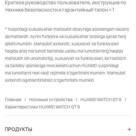
Краткое руководство пользователя, инструкция по
технике безопасности и гарантийный талон × 1
* Yuqoridagi xususiyatlar mahsulot dizayniga asoslangan nazariy
qiymatlardir. Ayrim funksiya va xususiyatlar bozorga qarab farq
qilishi mumkin. Mahsulot axboroti, xususiyat va funksiyalari
haqida aniq maʼlumot berishda ushbu maʼlumotlarning haqiqiy
mahsulot ish unumdorligi, xususiyat va funksiyalari, koʻrsatkich
va tarkibiy qismlariga mos kelishi uchun HUAWEI yuqoridagi
maʼlumotlarni real vaqt rejimida oʻzgartirishi mumkin. Mahsulot
axboroti ogohlantirishsiz oʻzgartirilishi mumkin.
Главная
Носимые устройства
HUAWEI WATCH GT 6
Характеристики HUAWEI WATCH GT 6
ПРОДУКТЫ