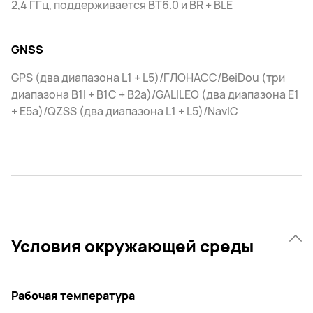
2,4 ГГц, поддерживается BT6.0 и BR + BLE
GNSS
GPS (два диапазона L1 + L5)/ГЛОНАСС/BeiDou (три
диапазона B1I + B1C + B2a)/GALILEO (два диапазона E1
+ E5a)/QZSS (два диапазона L1 + L5)/NavIC
Условия окружающей среды
Рабочая температура