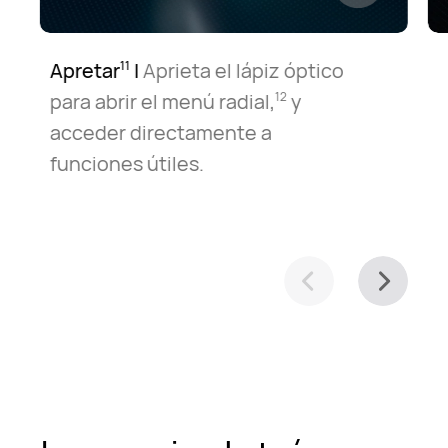
Apretar
|
Aprieta el lápiz óptico
R
11
para abrir el menú radial,
y
12
acceder directamente a
funciones útiles.