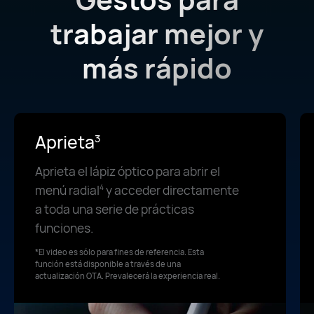
trabajar mejor y
más rápido
Aprieta
3
Aprieta el lápiz óptico para abrir el
menú radial
y acceder directamente
4
a toda una serie de prácticas
funciones.
*El video es sólo para fines de referencia. Esta
función está disponible a través de una
actualización OTA. Prevalecerá la experiencia real.