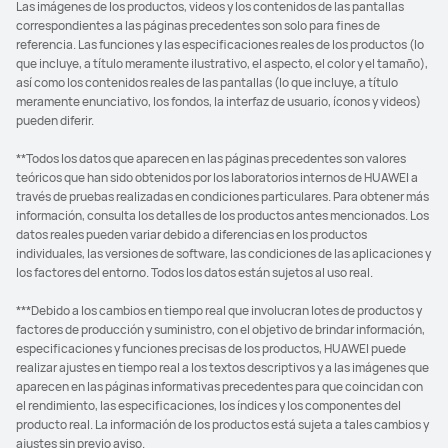
Las imágenes de los productos, videos y los contenidos de las pantallas
correspondientes a las páginas precedentes son solo para fines de
referencia. Las funciones y las especificaciones reales de los productos (lo
que incluye, a título meramente ilustrativo, el aspecto, el color y el tamaño),
así como los contenidos reales de las pantallas (lo que incluye, a título
meramente enunciativo, los fondos, la interfaz de usuario, íconos y videos)
pueden diferir.
**Todos los datos que aparecen en las páginas precedentes son valores
teóricos que han sido obtenidos por los laboratorios internos de HUAWEI a
través de pruebas realizadas en condiciones particulares. Para obtener más
información, consulta los detalles de los productos antes mencionados. Los
datos reales pueden variar debido a diferencias en los productos
individuales, las versiones de software, las condiciones de las aplicaciones y
los factores del entorno. Todos los datos están sujetos al uso real.
***Debido a los cambios en tiempo real que involucran lotes de productos y
factores de producción y suministro, con el objetivo de brindar información,
especificaciones y funciones precisas de los productos, HUAWEI puede
realizar ajustes en tiempo real a los textos descriptivos y a las imágenes que
aparecen en las páginas informativas precedentes para que coincidan con
el rendimiento, las especificaciones, los índices y los componentes del
producto real. La información de los productos está sujeta a tales cambios y
ajustes sin previo aviso.