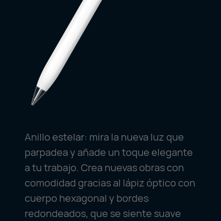
Anillo estelar: mira la nueva luz que
parpadea y añade un toque elegante
a tu trabajo. Crea nuevas obras con
comodidad gracias al lápiz óptico con
cuerpo hexagonal y bordes
redondeados, que se siente suave