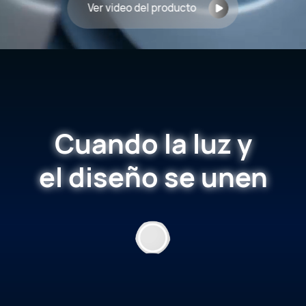
Ver video del producto
Cuando
Cuando
la luz y
la luz y
el diseño
el diseño
se unen
se unen