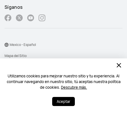
Síganos
Mexico - Español
Mapa del Sitio
Términos de Uso
Declaración de privacidad
Utilizamos cookies para mejorar nuestro sitio y tu experiencia. Al
continuar navegando en nuestro sitio, tú aceptas nuestra política
Cookies
de cookies.
Descubre más.
©2026 Huawei Device Co., Ltd. All rights reserved.
Aceptar