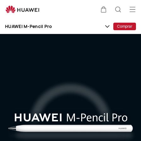
HUAWEI
M-
Abri
Carrito
Búsque
Pencil
me
Clo
Pro
HUAWEI M-Pencil Pro
Comprar