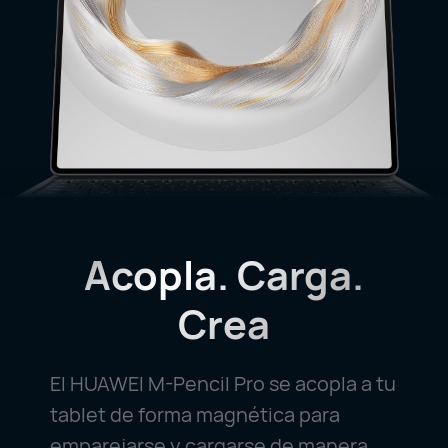
Acopla. Carga.
Crea
El HUAWEI M-Pencil Pro se acopla a tu
tablet de forma magnética
para
emparejarse y cargarse de manera