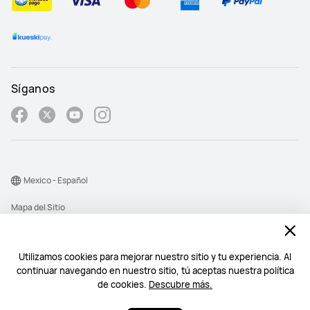
Síganos
Mexico - Español
Mapa del Sitio
Términos de Uso
Declaración de privacidad
Utilizamos cookies para mejorar nuestro sitio y tu experiencia. Al
continuar navegando en nuestro sitio, tú aceptas nuestra política
Cookies
de cookies.
Descubre más.
©2026 Huawei Device Co., Ltd. All rights reserved.