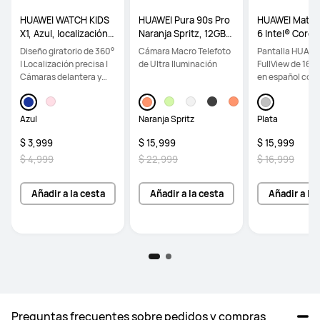
HUAWEI WATCH KIDS
HUAWEI Pura 90s Pro
HUAWEI MateB
X1, Azul, localización p
Naranja Spritz, 12GB+
6 Intel® Core™
recisa, videollamadas
256GB, Cámara Macr
2ᵃ Generación
Diseño giratorio de 360°
Cámara Macro Telefoto
Pantalla HUAWE
en HD, diseño giratori
o Telefoto de Ultra Ilu
H, 8GB RAM+5
| Localización precisa |
de Ultra Iluminación
FullView de 16" 
o de 360°
minación, Cámara Tru
SD, Plata
Cámaras delantera y
en español con l
e-To-Colour, diseño e
trasera
"ñ"
stético colorido
Azul
Naranja Spritz
Plata
$ 3,999
$ 15,999
$ 15,999
$ 4,999
$ 22,999
$ 16,999
Añadir a la cesta
Añadir a la cesta
Añadir a la
Preguntas frecuentes sobre pedidos y compras