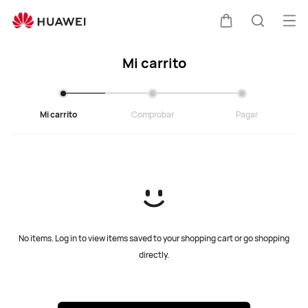
Cart
Abr
Carrito
Búsque
Mi carrito
Mi carrito
Comprobar
Pagar
No items. Log in to view items saved to your shopping cart or go shopping
directly.