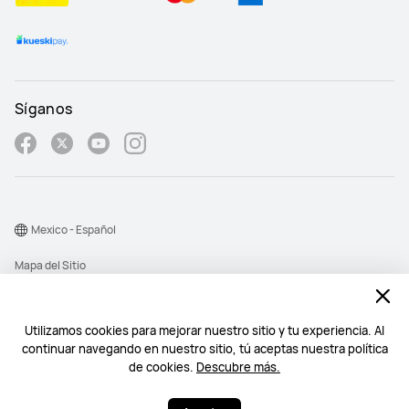
Síganos
Mexico - Español
Mapa del Sitio
Términos de Uso
Declaración de privacidad
Utilizamos cookies para mejorar nuestro sitio y tu experiencia. Al
continuar navegando en nuestro sitio, tú aceptas nuestra política
Cookies
de cookies.
Descubre más.
©2026 Huawei Device Co., Ltd. All rights reserved.