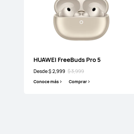
Desde $ 2,799
$ 
Conoce más
Co
HUAWEI FreeBuds Pro 5
Serie FreeArc
Desde $ 2,999
$ 3,999
Conoce más
Comprar