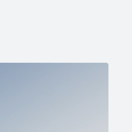
lip 2 S
9
mprar