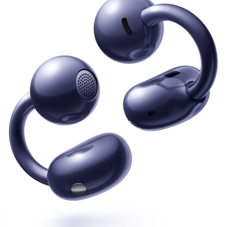
Clip
Serie FreeArc
Serie FreeLace
HUAWEI FreeBu
Desde $ 2,999
$ 