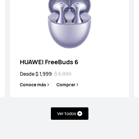
3,999
Desd
mprar
Conoc
HUAWEI FreeBuds 6
Desde $ 1,999
$ 3,999
Conoce más
Comprar
Ver todos