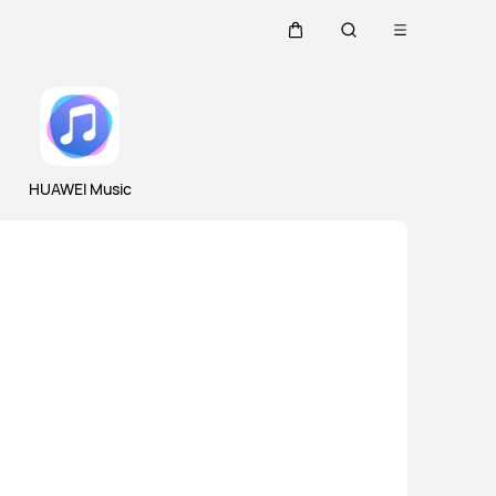
Abrir
Carrito
Búsqueda
menú
Close
HUAWEI Music