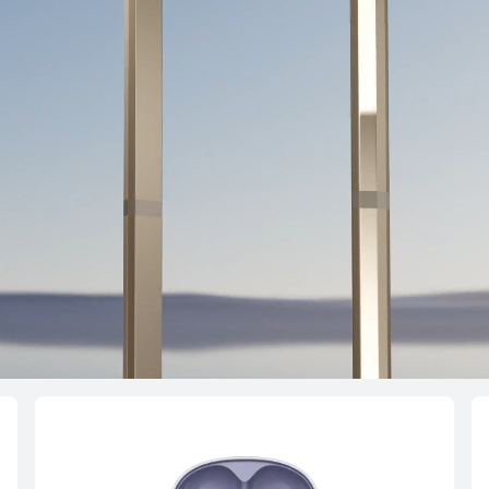
lip 2
HUA