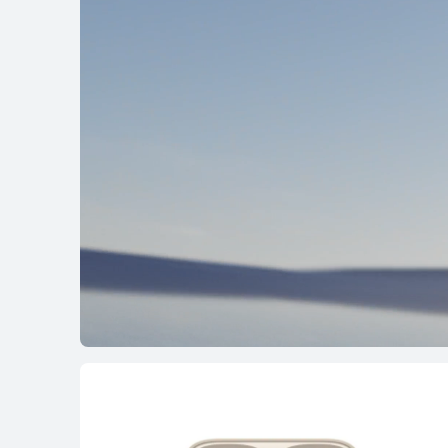
HUAWEI FreeC