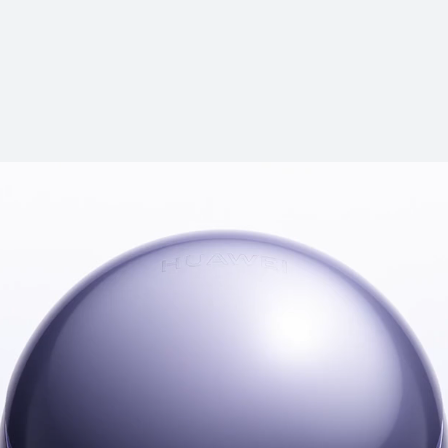
HUAWEI Fre
Conoce más