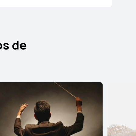
mprar
os de
HUAWEI FreeBuds 6