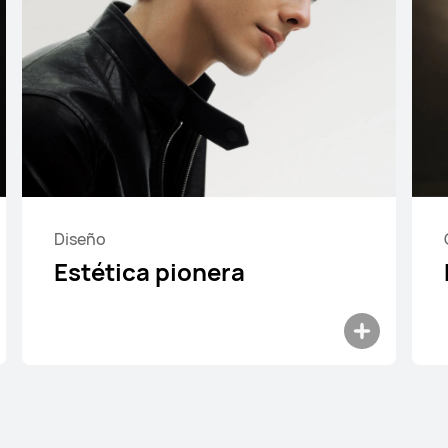
Desde $ 1,399
$ 1,499
Conoce más
Comprar
Diseño
Estética pionera
HUAWEI FreeBuds SE 3
Desde $ 1,499
Conoce más
Notificarme