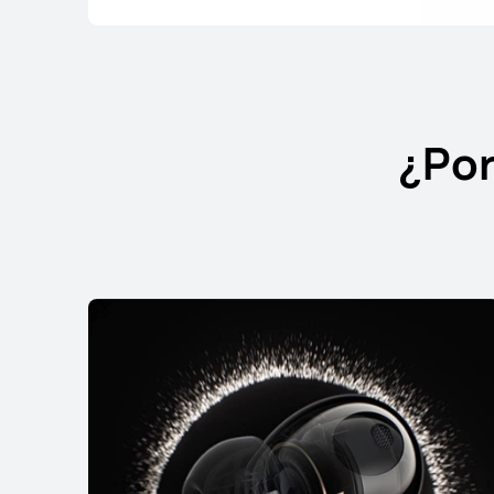
¿Por
HUAWEI FreeBuds 7i