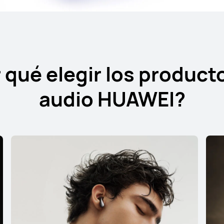
Conoce más
Co
 qué elegir los product
audio HUAWEI?
HUAWEI FreeBuds SE 4 ANC