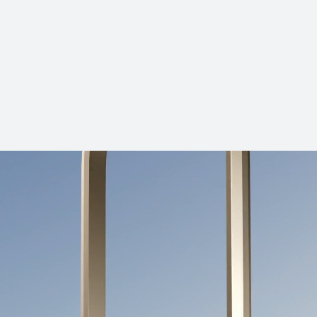
NUEVO
HUAWEI FreeC
Desde $ 4,49
Conoce más
Co