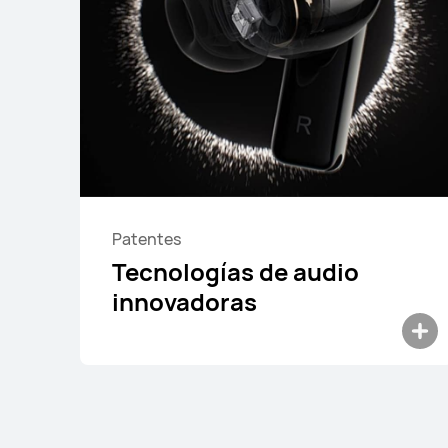
Desde $ 1,799
$ 1,999
Conoce más
Comprar
Patentes
Tecnologías de audio
innovadoras
HUAWEI FreeBuds 6i
Desde $ 899
$ 1,999
Conoce más
Notificarme