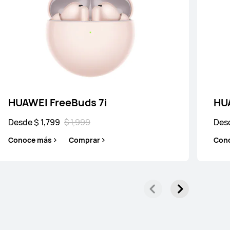
e $ 3,199
$ 3,999
e más
Comprar
HUAWEI FreeBuds 7i
HU
Desde $ 1,799
$ 1,999
Desd
Conoce más
Comprar
Con