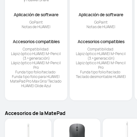
Aplicación de software
Aplicación de software
GoPaint

GoPaint

Notas de HUAWEI
Notas de HUAWEI
Accesorios compatibles
Accesorios compatibles
Compatibilidad: 

Compatibilidad: 

Lápiz óptico HUAWEI M-Pencil 
Lápiz óptico HUAWEI M-Pencil 
(3.ª generación)

(3.ª generación)

Lápiz óptico HUAWEI M-Pencil 
Lápiz óptico HUAWEI M-Pencil 
Pro

Pro

Funda tipo folio/teclado: 

Funda tipo folio/teclado: 

Funda tipo folio para HUAWEI 
Teclado desmontable HUAWEI
MatePad Pro Max Gris/ Teclado 
HUAWEI Glide Azul
Accesorios de la MatePad