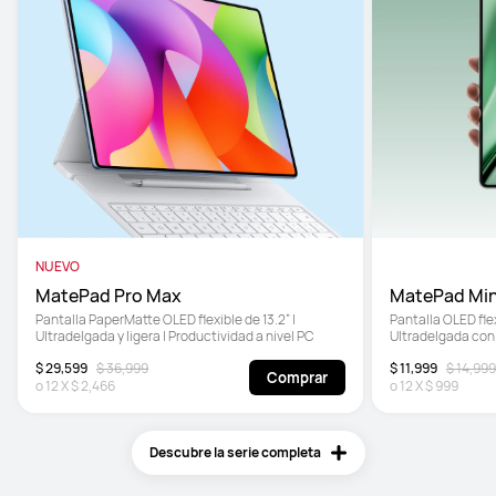
NUEVO
MatePad Pro Max
MatePad Min
Pantalla PaperMatte OLED flexible de 13.2” | 
Pantalla OLED fle
Ultradelgada y ligera | Productividad a nivel PC
Ultradelgada con 5
HUAWEI M-Pencil 
$ 29,599
$ 36,999
$ 11,999
$ 14,999
Comprar
o
12
X
$ 2,466
o
12
X
$ 999
Descubre la serie completa