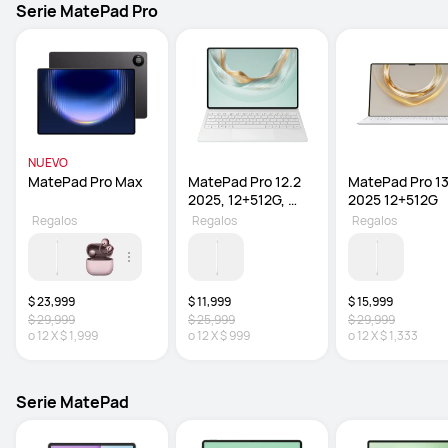
Serie MatePad Pro
NUEVO
MatePad Pro Max
MatePad Pro 12.2 
MatePad Pro 13.
2025, 12+512G, 
2025 12+512G
Verde, Con Teclado
Regalos
Regalos
Regalos
$ 23,999
$ 11,999
$ 15,999
$ 29,999
$ 25,999
$ 29,999
o
12
X
$ 1,999
o
12
X
$ 999
o
12
X
$ 1,333
Serie MatePad