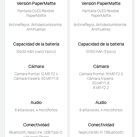
Versión PaperMatte
Versión PaperMatte
Pantalla OLED flexible 
Pantalla OLED flexible 
PaperMatte

PaperMatte

Antirreflejos; Antideslumbrante; 
Antirreflejos; Antideslumbrante; 
Antihuellas
Antihuellas
Capacidad de la batería
Capacidad de la batería
10400 mAh (valor típico)
10100 mAh (típico)
Cámara
Cámara
Cámara frontal: 12 MP, F2.4

Cámara frontal: 16 MP, F2.0

Cámara trasera: 50 MP, F1.8
Cámara trasera: 

50 MP, F1.8

8 MP, F2.2
Audio
Audio
6 altavoces, 4 micrófonos
6 altavoces, 4 micrófonos
Conectividad
Conectividad
Bluetooth, NearLink, USB Tipo-C 
NearLink/Wi-Fi 7/Bluetooth
y Huawei Share