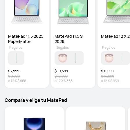
MatePad 11.5 2025 
MatePad 11.5 S 
MatePad 12 X 
PaperMatte
2026
Regalos
Regalos
Regalos
$ 7,999
$ 10,399
$ 11,999
$ 9,999
$ 12,999
$ 14,999
o
12
X
$ 666
o
12
X
$ 866
o
12
X
$ 999
Compara y elige tu MatePad