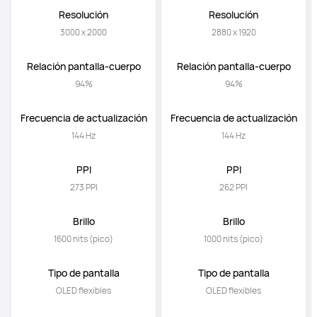
Resolución
Resolución
3000 x 2000
2880 x 1920
Relación pantalla-cuerpo
Relación pantalla-cuerpo
94%
94%
Frecuencia de actualización
Frecuencia de actualización
144 Hz
144 Hz
PPI
PPI
273 PPI
262 PPI
Brillo
Brillo
1600 nits (pico)
1000 nits (pico)
Tipo de pantalla
Tipo de pantalla
OLED flexibles
OLED flexibles