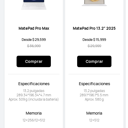
MatePad Pro Max
MatePad Pro 13.2" 2025
Desde $ 29,599
Desde $ 15,999
$ 36,999
$ 29,999
Comprar
Comprar
Especificaciones
Especificaciones
13,2 pulgadas

13,2 pulgadas

289.34*196.34*4.7 mm

289.1*196.1*5.5 mm 

Aprox. 509 g (incluida la batería)
Aprox. 580 g
Memoria
Memoria
12+256/12+512
12+512