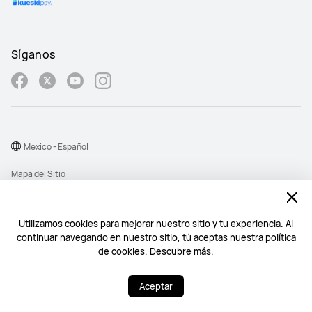
Síganos
Mexico - Español
Mapa del Sitio
Términos de Uso
Declaración de privacidad
Utilizamos cookies para mejorar nuestro sitio y tu experiencia. Al
continuar navegando en nuestro sitio, tú aceptas nuestra política
Cookies
de cookies.
Descubre más.
©2026 Huawei Device Co., Ltd. All rights reserved.
Aceptar