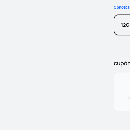
Conozca 
12G
cupó
2