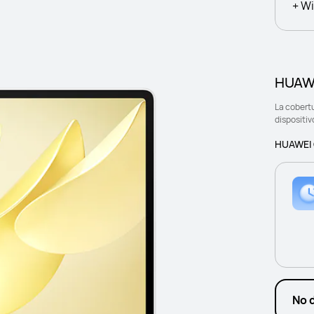
+ Wi
HUAWE
La cobert
dispositiv
HUAWEI C
No 