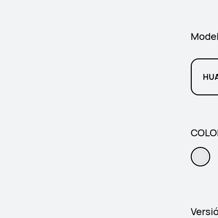
Mode
HUA
COLOR
Versi