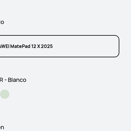
lo
WEI MatePad 12 X 2025
 - Blanco
ón