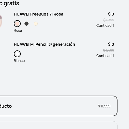
o gratis
HUAWEI FreeBuds 7i Rosa
$ 0
$ 1,799
Cantidad:
1
Rosa
HUAWEI M-Pencil 3ª generación
$ 0
$ 1,499
Cantidad:
1
Blanco
ducto
$ 11,999