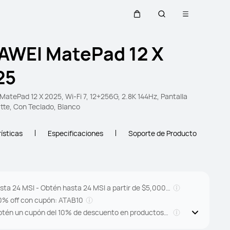
Abrir menú
Carrito
Búsqueda
AWEI MatePad 12 X
25
atePad 12 X 2025, Wi-Fi 7, 12+256G, 2.8K 144Hz, Pantalla
te, Con Teclado, Blanco
ísticas
Especificaciones
Soporte de Producto
sta 24 MSI - Obtén hasta 24 MSI a partir de $5,000
XN
0% off con cupón: ATAB10
btén un cupón del 10% de descuento en productos
 audio al comprar cualquier tableta!