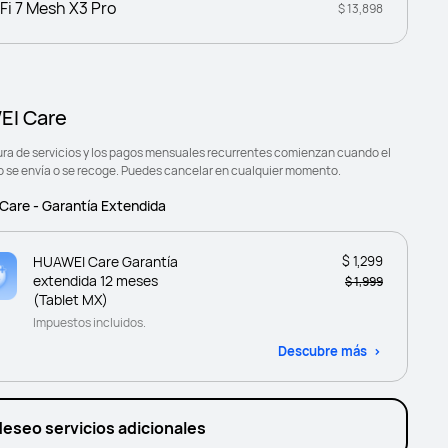
Fi 7 Mesh X3 Pro
$ 13,898
I Care
ura de servicios y los pagos mensuales recurrentes comienzan cuando el
o se envía o se recoge. Puedes cancelar en cualquier momento.
are - Garantía Extendida
HUAWEI Care Garantía
$ 1,299
extendida 12 meses
$ 1,999
(Tablet MX)
Impuestos incluidos.
Descubre más
deseo servicios adicionales