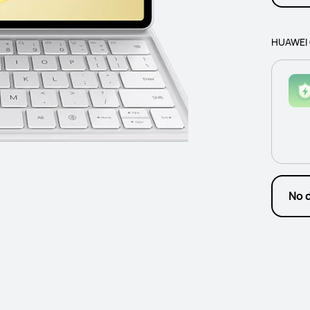
HUAWEI C
No 