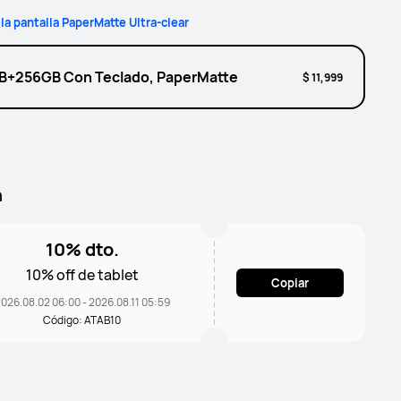
la pantalla PaperMatte Ultra-clear
B+256GB Con Teclado, PaperMatte
$ 11,999
n
10% dto.
10% off de tablet
Copiar
026.08.02 06:00 - 2026.08.11 05:59
Código: ATAB10