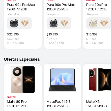
Pura 90s Pro Max 
Pura 90s Pro Max 
Pura 90s Pro 
12GB+512GB
12GB+256GB
12GB+512GB
Regalos
Regalos
Regalos
$ 22,999
$ 19,999
$ 18,999
$ 32,999
$ 28,499
$ 27,999
o
12
X
$ 1,916
o
12
X
$ 1,666
o
12
X
$ 1,583
Ofertas Especiales
Nuevo
Mate 80 Pro, 
MatePad 11.5 S, 
Mate X7, 
16GB+512GB
12GB+256GB
16GB+512GB