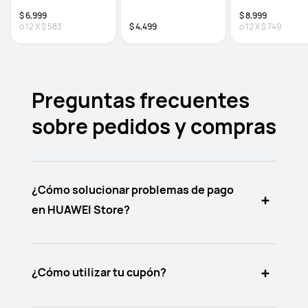
$ 6,999
$ 8,999
o
12
X
$ 583
$ 4,499
o
12
X
$ 749
Preguntas frecuentes
sobre pedidos y compras
¿Cómo solucionar problemas de pago
en HUAWEI Store?
¿Cómo utilizar tu cupón?