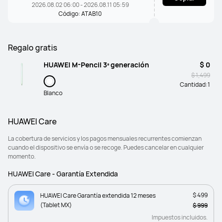
2026.08.02 06:00 - 2026.08.11 05:59
Código: ATAB10
Regalo gratis
HUAWEI M-Pencil 3ª generación
$ 0
$ 1,499
Cantidad:
1
Blanco
HUAWEI Care
La cobertura de servicios y los pagos mensuales recurrentes comienzan
cuando el dispositivo se envía o se recoge. Puedes cancelar en cualquier
momento.
HUAWEI Care - Garantía Extendida
$ 499
HUAWEI Care Garantía extendida 12 meses
(Tablet MX)
$ 999
Impuestos incluidos.