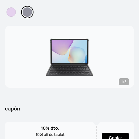
1/3
cupón
10% dto.
10% off de tablet
Copiar