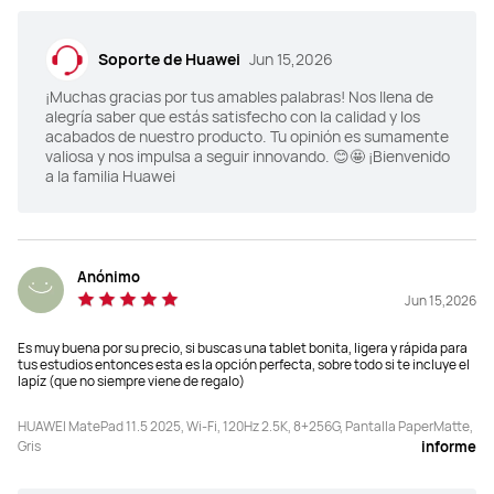
Soporte de Huawei
Jun 15,2026
¡Muchas gracias por tus amables palabras! Nos llena de
alegría saber que estás satisfecho con la calidad y los
acabados de nuestro producto. Tu opinión es sumamente
valiosa y nos impulsa a seguir innovando. 😊🤩 ¡Bienvenido
a la familia Huawei
Anónimo
Jun 15,2026
Es muy buena por su precio, si buscas una tablet bonita, ligera y rápida para
tus estudios entonces esta es la opción perfecta, sobre todo si te incluye el
lapíz (que no siempre viene de regalo)
HUAWEI MatePad 11.5 2025, Wi-Fi, 120Hz 2.5K, 8+256G, Pantalla PaperMatte,
Gris
informe