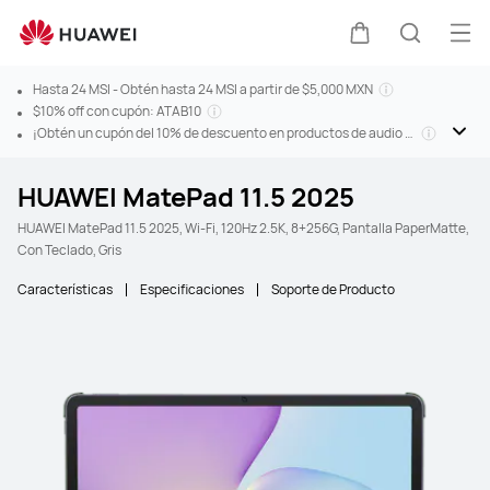
Abr
Carrito
Búsque
Hasta 24 MSI - Obtén hasta 24 MSI a partir de $5,000 MXN
$10% off con cupón: ATAB10
¡Obtén un cupón del 10% de descuento en productos de audio al
comprar cualquier tableta!
HUAWEI MatePad 11.5 2025
HUAWEI MatePad 11.5 2025, Wi-Fi, 120Hz 2.5K, 8+256G, Pantalla PaperMatte,
Con Teclado, Gris
Características
Especificaciones
Soporte de Producto