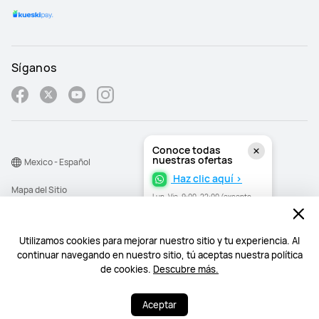
Síganos
Conoce todas
nuestras ofertas
Mexico - Español
Haz clic aquí >
Mapa del Sitio
Lun–Vie, 9:00–22:00 (excepto
festivos)
Términos de Uso
Declaración de privacidad
Utilizamos cookies para mejorar nuestro sitio y tu experiencia. Al
continuar navegando en nuestro sitio, tú aceptas nuestra política
Cookies
de cookies.
Descubre más.
©2026 Huawei Device Co., Ltd. All rights reserved.
Aceptar