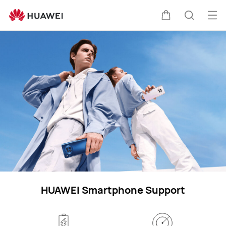
phones
Me
Warenkorb
Suche
öff
HUAWEI Smartphone Support