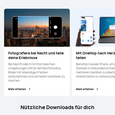
Fotografiere bei Nacht und teile
Mit OneHop nach Herz
deine Erlebnisse
teilen
Bei Nacht oder in lichtschwachen
Benutze Huawei Share, um 
Umgebungen hilf dir der Nachtmodus,
Dateien in Sekundenschnel
Bilder mit lebendigen Farben
mehreren Geräten zu übert
aufzunehmen und sie heller und klarer zu
mobile Daten zu verbrauche
machen.
Mehr erfahren
Mehr erfahren
Nützliche Downloads für dich