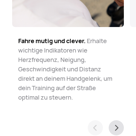
Fahre mutig und clever.
Der Weg ist lang, aber sicher.
Finde dich zurecht.
Egal ob für den
Erhalte
Die
wichtige Indikatoren wie
Uhr ist immer für dich da, falls es zu
täglichen Weg zur Arbeit oder zur
Herzfrequenz, Neigung,
einem Notfall kommt. Entspann
Erkundung deiner Stadt – die Uhr
Geschwindigkeit und Distanz
dich und fahr einfach los.
hilft dir, dich mühelos zu
direkt an deinem Handgelenk, um
orientieren.
dein Training auf der Straße
optimal zu steuern.