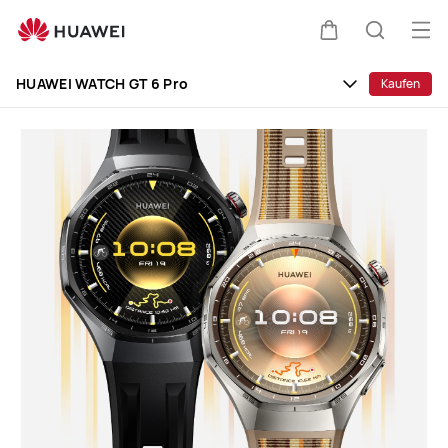
HUAWEI
WATCH
Me
Warenkorb
Suche
GT
öff
Clo
6
HUAWEI WATCH GT 6 Pro
Kaufen
Pro