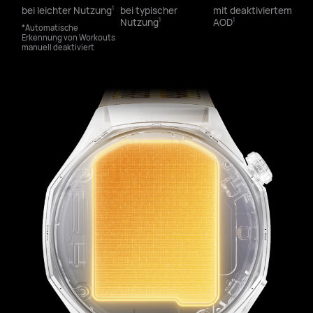
bei leichter Nutzung⁠
bei typischer
mit deaktiviertem
1
Nutzung⁠
AOD⁠
1
1
*Automatische
Erkennung von Workouts
manuell deaktiviert