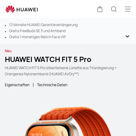
Men
Warenkorb
Suche
12 Monate HUAWEI Garantieverlängerung
Gratis FreeBuds SE 3 und Armband
Gratis 1 monatiges Watch Face VIP
Neu
HUAWEI WATCH FIT 5 Pro
HUAWEI WATCH FIT 5 Pro silberfarbene Lünette aus Titanlegierung +
Orangenes Nylonarmband (HUAWEI AirDry™)
Eigenschaften
Technische Daten