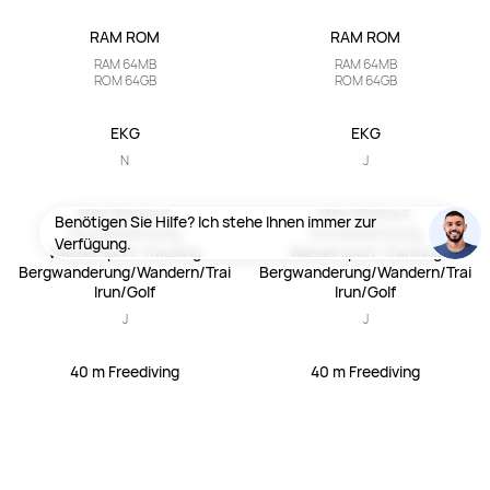
HUAWEI WATCH FIT 5
HUAWEI WATCH FIT 5 Pro
Ab 179,00 €
Ab 279,00 €
UVP
199,00 €
UVP
299,00 €
Kaufen
Kaufen
Abmessungen

Abmessungen

Gewicht (ohne Armband)

Gewicht (ohne Armband)

Material
Material
42.9*38.2*9.5mm

44.5*40.8*9.5mm

27g

30.4g

Uhrgehäuse aus 
Lünette aus Titanlegierung + 