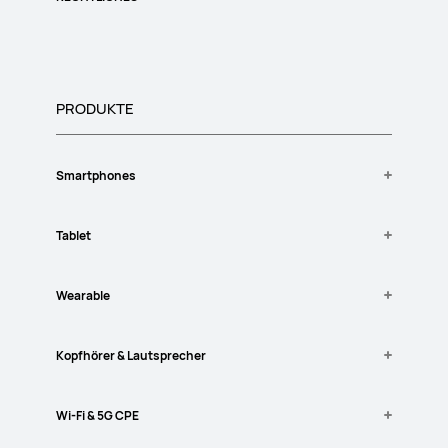
FAQ
The EU Data Act
Nachhaltigkeit
Vertrag widerrufen
HUAWEI Enterprise
Nutzungsbedingungen
HUAWEI Betreiber
Datenschutzerklärung
HUAWEI Gruppe
PRODUKTE
Cookies
Kontaktieren Sie Uns
Impressum
Karriere bei HUAWEI
Smartphones
Barrierefreiheit Erklärung
HUAWEI Mate X6
Tablet
HUAWEI Pura 80 Ultra
HUAWEI Pura 80 Pro
HUAWEI MatePad 11
Wearable
HUAWEI nova 14 Pro
HUAWEI MatePad
HUAWEI Mate X7
HUAWEI MatePad Pro 12.2-inch
HUAWEI WATCH 5
Kopfhörer & Lautsprecher
HUAWEI MatePad 12 X
HUAWEI WATCH FIT 4 Pro
HUAWEI MatePad 11.5 2025
HUAWEI WATCH Ultimate
HUAWEI FreeBuds 4
Wi-Fi & 5G CPE
HUAWEI MatePad Pro 12.2-inch
HUAWEI WATCH 3
HUAWEI FreeBuds Lipstick