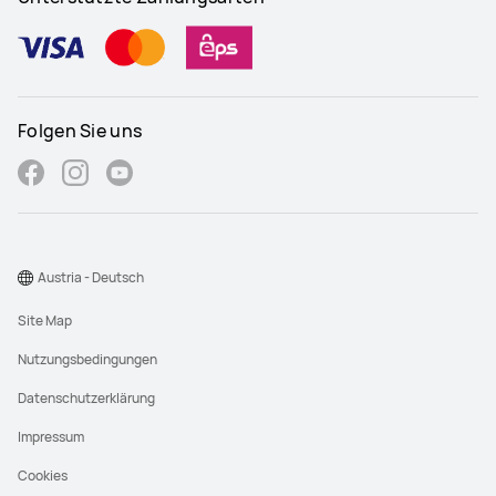
HUAWEI WATCH 5 Strap
HUAWEI EasyFit 3
HUAWEI Wireless Mouse NearLink
HUAWEI M-Pencil (3. Generation)
HUAWEI SuperPower Wall Charger White
Folgen Sie uns
HUAWEI WATCH FIT 4 Series Strap
Austria - Deutsch
Site Map
Nutzungsbedingungen
Datenschutzerklärung
Impressum
Cookies