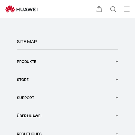
Sitemap
Me
Warenkorb
Suche
öff
Clo
SITE MAP
PRODUKTE
Wearable
STORE
Kopfhörer & Lautsprecher
Router
HUAWEI Store
SUPPORT
Zubehör
HUAWEI Studentenrabatt
Allgemeine Verkaufsbedingungen
Herstellergarantie
ÜBER HUAWEI
Lieferbedingungen
Garantiezeitraum und Support-Serviceanfrage
Rückgaberichtlinie
Service Datenschutzerklärung
Über uns
RECHTLICHES