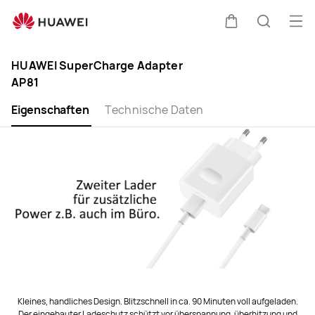
SuperCharge
Adapter
Me
Warenkorb
Suche
AP81
öff
Clo
HUAWEI SuperCharge Adapter
AP81
Eigenschaften
Technische Daten
Kleines, handliches Design. Blitzschnell in ca. 90 Minuten voll aufgeladen.
Der eingebauter Ladeschutz schützt vor überspannung, überhitzung und