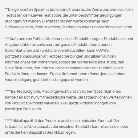
**Die genannten Spezifikationen sind theoretische Werte basierend auf den
Testdaten der Huawei-Testlabore, die unter bestimmten Bedingungen
durchgeführt wurden. Die tatsächlichen Werte können je nach
Softwareversion, Produktversion, Testbedingungen und Methoden variieren.
***Aufgrund von Echtzeitänderungen, die Produktchargen, Produktions- und
Angebotsfaktoren umfassen, um genaue Produktinformationen,
Spezifikationen und Funktionen bereitzustellen, kann HUAWEI
Echtzeitanpassungen an Textbeschreibungen und Bildern auf den
Informationsseiten vornehmen, sodass sie mit der Produktleistung, den
Spezifikationen, den Indizes und den Komponenten des tatsächlichen
Produkts übereinstimmen. Produktinformationen können jederzeit ohne
Vorankündigung geändert und angepasst werden.
****Bei Produktgröße, Produktgewicht und ähnlichen Spezifikationen
handelt es sich nur um theoretische Werte. Die tatsächlichen Werte können
von Produkt zu Produkt variieren. Alle Spezifikationen hängen vom
jeweiligen Produkt ab.
*****Akkukapazität des Produkts weist einen typischen Wert auf. Die
tatsächliche Akkukapazität der einzelnen Produkte kann etwas über oder
unter der Nennkapazität des Akkus liegen.