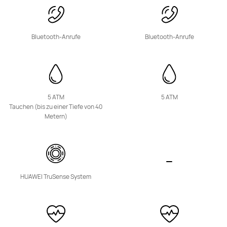
Bluetooth-Anrufe
Bluetooth-Anrufe
HUAWEI Band 11
Ab 54,90 €
5 ATM
5 ATM
Mehr erfahren
Kaufen
Tauchen (bis zu einer Tiefe von 40
Metern)
HUAWEI Band 10
HUAWEI TruSense System
Ab 69,00 €
Mehr erfahren
Benachrichtigt mich