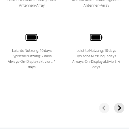
Antennen-Array
Antennen-Array
Leichte Nutzung: 10 days
Leichte Nutzung: 10 days
Typische Nutzung: 7 days
Typische Nutzung: 7 days
Always-On-Display aktiviert: 4
Always-On-Display aktiviert: 4
days
days