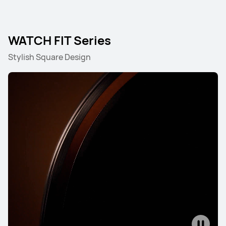
WATCH FIT Series
HUAWEI WATCH ULTIMATE DESIGN
Royal Gold Edition
Stylish Square Design
Ab 3.299,00 €
Mehr erfahren
Benachrichtigt mich
HUAWEI WATCH Ultimate 2
Ab 799,00 €
UVP
899,00 €
Mehr erfahren
Kaufen