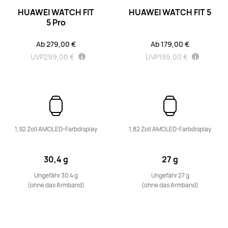
HUAWEI WATCH FIT
HUAWEI WATCH FIT 5
5 Pro
HUAWEI WATCH D2
Ab 279,00 €
Ab 179,00 €
Ab 329,00 €
UVP
399,00 €
UVP
299,00 €
UVP
199,00 €
Mehr erfahren
Kaufen
1,92 Zoll AMOLED-Farbdisplay
1,82 Zoll AMOLED-Farbdisplay
Band Series
30,4 g
27 g
Ungefähr 30.4 g
Ungefähr 27 g
(ohne das Armband)
(ohne das Armband)
HUAWEI Band 11 Pro
Ab 74,90 €
Mehr erfahren
Kaufen