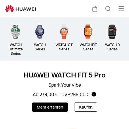
Wearables
Me
Warenkorb
Suche
öff
Clo
WATCH
WATCH
WATCH GT
WATCH FIT
WATCH D
B
Ultimate
Series
Series
Series
Series
Series
HUAWEI WATCH FIT 5 Pro
Spark Your Vibe
Ab 279,00 €
UVP
299,00 €
Mehr erfahren
Kaufen