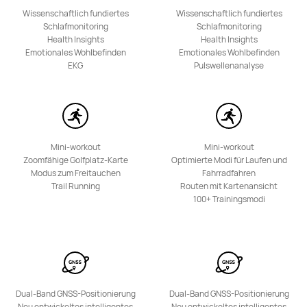
Wissenschaftlich fundiertes
Wissenschaftlich fundiertes
Schlafmonitoring
Schlafmonitoring
Health Insights
Health Insights
Emotionales Wohlbefinden
Emotionales Wohlbefinden
EKG
Pulswellenanalyse
Mini-workout
Mini-workout
Zoomfähige Golfplatz-Karte
Optimierte Modi für Laufen und
Modus zum Freitauchen
Fahrradfahren
Trail Running
Routen mit Kartenansicht
100+ Trainingsmodi
Dual-Band GNSS-Positionierung
Dual-Band GNSS-Positionierung
Neu entwickeltes intelligentes
Neu entwickeltes intelligentes