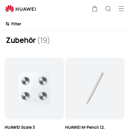
ZUBEHÖR
Me
Warenkorb
Suche
öff
Clo
Filter
Zubehör
(19)
HUAWEI Scale 3
HUAWEI M-Pencil (2.