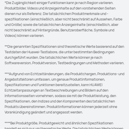
*Die Zugänglichkeit einiger Funktionen kann je nach Region variieren.
Produktbilder, Videos und Anzeigeinhalte auf den vorstehenden Seiten
dienen nur als Referenz. Die tatsächlichen Produktmerkmale und -
spezifikationen (einschließlich, aber nicht beschränkt auf Aussehen, Farbe
und Größe) sowie die tatsächlichen Anzeigeinhalte (einschließlich, aber
nicht beschränkt auf Hintergründe, Benutzeroberfläche, Symbole und
Videos) können variieren.
**Die genannten Spezifikationen sind theoretische Werte basierend auf den
Testdaten der Huawei-Testlabore, die unter bestimmten Bedingungen
durchgeführt wurden. Die tatsächlichen Werte können je nach
Softwareversion, Produktversion, Testbedingungen und Methoden variieren.
***Aufgrund von Echtzeitänderungen, die Produktchargen, Produktions- und
Angebotsfaktoren umfassen, um genaue Produktinformationen,
Spezifikationen und Funktionen bereitzustellen, kann HUAWEI
Echtzeitanpassungen an Textbeschreibungen und Bildern auf den
Informationsseiten vornehmen, sodass sie mit der Produktleistung, den
Spezifikationen, den Indizes und den Komponenten des tatsächlichen
Produkts übereinstimmen. Produktinformationen können jederzeit ohne
Vorankündigung geändert und angepasst werden.
****Bei Produktgröße, Produktgewicht und ähnlichen Spezifikationen
handelt es sich nur um theoretische Werte. Die tatsächlichen Werte können