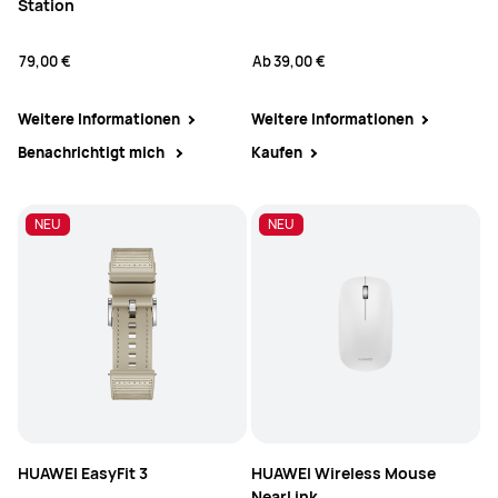
Station
79,00 €
Ab
39,00 €
Weitere Informationen
Weitere Informationen
Benachrichtigt mich
Kaufen
NEU
NEU
NEU
HUAWEI EasyFit 3
HUAWEI Wireless Mouse
NearLink