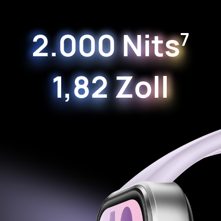
2.000 Nits
7
1,82 Zoll