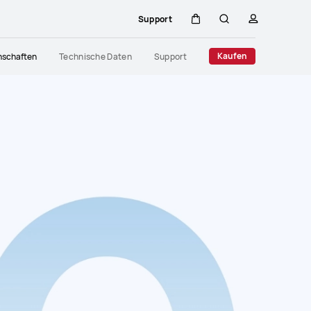
Support
Warenkorb
Suche
profil
Close
Kaufen
nschaften
Technische Daten
Support