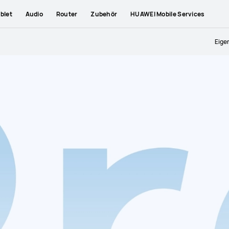
blet
Audio
Router
Zubehör
HUAWEI Mobile Services
Eige