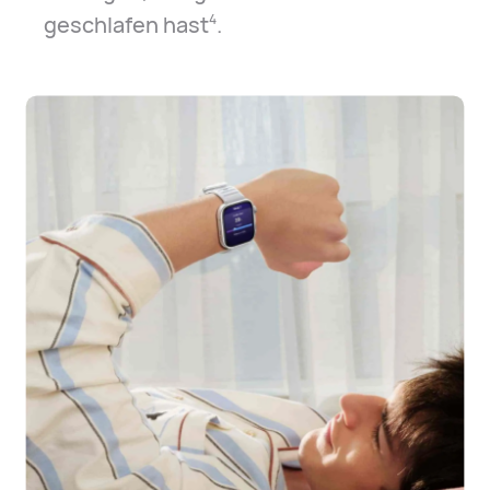
geschlafen hast⁠
.
4