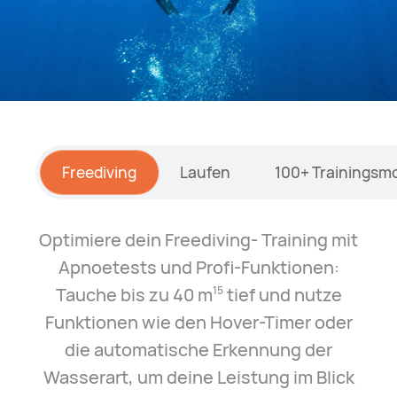
Freediving
Laufen
100+ Trainingsm
Optimiere dein Freediving- Training mit
Apnoetests und Profi-Funktionen:
Tauche bis zu 40 m⁠
tief und nutze
15
Funktionen wie den Hover-Timer oder
die automatische Erkennung der
Wasserart, um deine Leistung im Blick