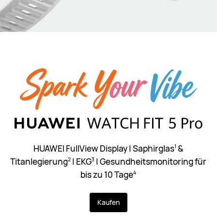
HUAWEI FullView Display | Saphirglas
&
1
Titanlegierung
| EKG
| Gesundheitsmonitoring für
2
3
bis zu 10 Tage
4
Kaufen