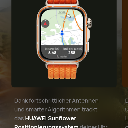
Dank fortschrittlicher Antennen
D
und smarter Algorithmen trackt
u
das
HUAWEI Sunflower
Positionierungssystem
deiner Uhr
g