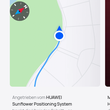
Angetrieben vom
HUAWEI
M
Sunflower Positioning System
H