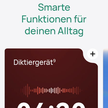
Smarte
Funktionen für
deinen Alltag
Diktiergerät⁠
9