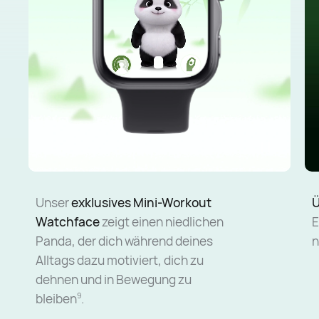
Unser
exklusives Mini-Workout
Ü
Watchface
zeigt einen niedlichen
E
Panda, der dich während deines
n
Alltags dazu motiviert, dich zu
dehnen und in Bewegung zu
bleiben
.
9