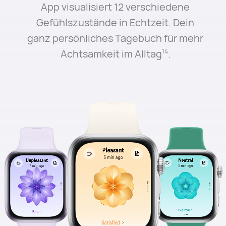
App visualisiert 12 verschiedene
Gefühlszustände in Echtzeit. Dein
ganz persönliches Tagebuch für mehr
1
Achtsamkeit im Alltag⁠
.
14
15
Trainingsdauer