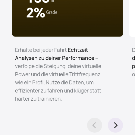
Erhalte bei jeder Fahrt
Echtzeit-
D
Analysen zu deiner Performance
–
d
verfolge die Steigung, deine virtuelle
p
Power und die virtuelle Trittfrequenz
o
wie ein Profi. Nutze die Daten, um
effizienter zu fahren und klüger statt
härter zu trainieren.