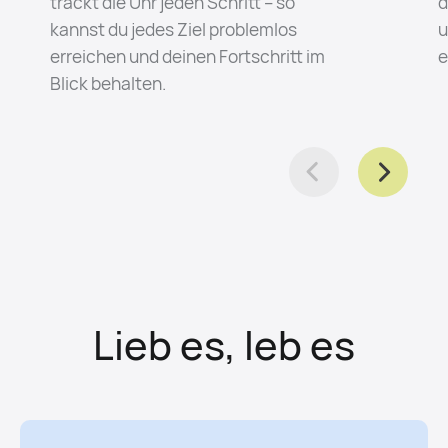
trackt die Uhr jeden Schritt – so
d
kannst du jedes Ziel problemlos
u
erreichen und deinen Fortschritt im
e
Blick behalten.
Lieb es, leb es