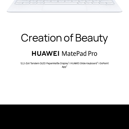
Creation of Beauty
12,2-Zoll Tandem OLED PaperMatte Display
| HUAWEI Glide Keyboard
| GoPaint
1
2
App
3