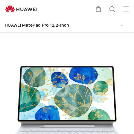
HUAWEI
MatePad
Me
Warenkorb
Suche
Pro
öff
Clo
12.2-
HUAWEI MatePad Pro 12.2-inch
inch