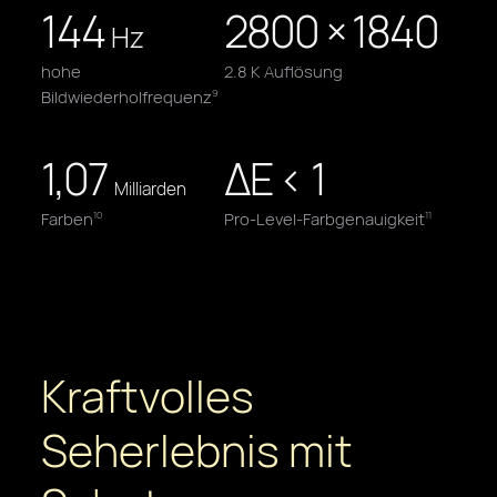
144
2800 × 1840
Hz
hohe
2.8 K Auflösung
Bildwiederholfrequenz
9
1,07
ΔE < 1
Milliarden
Farben
Pro-Level-Farbgenauigkeit
10
11
Kraftvolles
Seherlebnis mit