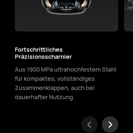
Fortschrittliches
Wa
Präzisionsscharnier
IPX
Aus 1900 MPa ultrahochfestem Stahl
Sor
für kompaktes, vollständiges
Sm
Zusammenklappen, auch bei
ode
dauerhafter Nutzung.
au