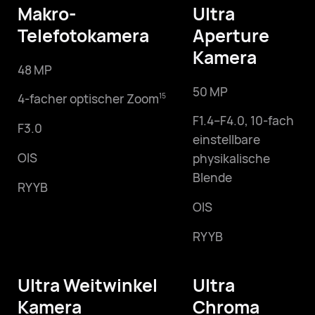
Makro-
Ultra
Telefotokamera
Aperture
Kamera
48 MP
50 MP
4-facher optischer Zoom
15
F1.4–F4.0,
10-fach
F3.0
einstellbare
OIS
physikalische
Blende
RYYB
OIS
RYYB
Ultra Weitwinkel
Ultra
Kamera
Chroma