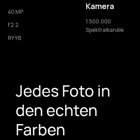
Kamera
40 MP
1.500.000
F2.2
Spektralkanäle
RYYB
Jedes Foto in
den echten
Farben