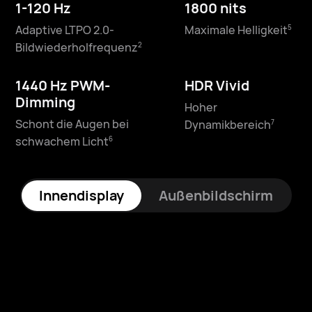
1-120 Hz
1800 nits
1-120 Hz
2500 nits
Adaptive LTPO 2.0-
Maximale Helligkeit
5
Adaptive LTPO 2.0-
Maximale Helligkeit⁠
5
Bildwiederholfrequenz
2
Bildwiederholfrequenz⁠
2
1440 Hz PWM-
HDR Vivid
1440 Hz PWM-
HDR Vivid
Dimming
Hoher
Dimming
Hoher
Schont die Augen bei
Dynamikbereich
7
Schont die Augen bei
Dynamikbereich⁠
7
schwachem Licht
6
schwachem Licht⁠
6
Innendisplay
Außenbildschirm