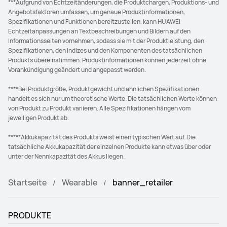
***Aufgrund von Echtzeitänderungen, die Produktchargen, Produktions- und
Angebotsfaktoren umfassen, um genaue Produktinformationen,
Spezifikationen und Funktionen bereitzustellen, kann HUAWEI
Echtzeitanpassungen an Textbeschreibungen und Bildern auf den
Informationsseiten vornehmen, sodass sie mit der Produktleistung, den
Spezifikationen, den Indizes und den Komponenten des tatsächlichen
Produkts übereinstimmen. Produktinformationen können jederzeit ohne
Vorankündigung geändert und angepasst werden.
****Bei Produktgröße, Produktgewicht und ähnlichen Spezifikationen
handelt es sich nur um theoretische Werte. Die tatsächlichen Werte können
von Produkt zu Produkt variieren. Alle Spezifikationen hängen vom
jeweiligen Produkt ab.
*****Akkukapazität des Produkts weist einen typischen Wert auf. Die
tatsächliche Akkukapazität der einzelnen Produkte kann etwas über oder
unter der Nennkapazität des Akkus liegen.
Startseite
Wearable
banner_retailer
PRODUKTE