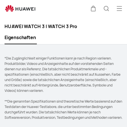
banner_retailer
Me
Warenkorb
Suche
öff
Clo
HUAWEI WATCH 3 | WATCH 3 Pro
Eigenschaften
*Die Zugänglichkeit einiger Funktionen kann je nach Region variieren.
Produktbilder, Videos und Anzeigeinhalte auf den vorstehenden Seiten
dienen nur als Referenz. Die tatsächlichen Produktmerkmale und -
spezifikationen (einschließlich, aber nicht beschränkt auf Aussehen, Farbe
und Größe) sowie die tatsächlichen Anzeigeinhalte (einschließlich, aber
nicht beschränkt auf Hintergründe, Benutzeroberfläche, Symbole und
Videos) können variieren.
**Die genannten Spezifikationen sind theoretische Werte basierend auf den
Testdaten der Huawei-Testlabore, die unter bestimmten Bedingungen
durchgeführt wurden. Die tatsächlichen Werte können je nach
Softwareversion, Produktversion, Testbedingungen und Methoden variieren.