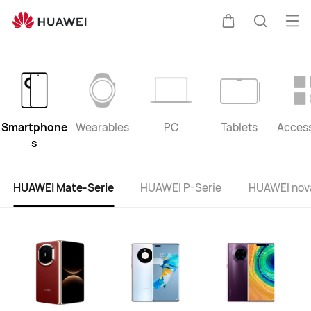
product
list
Me
Warenkorb
Suche
öff
Smartphone
Wearables
PC
Tablets
Access
s
HUAWEI Mate-Serie
HUAWEI P-Serie
HUAWEI nov