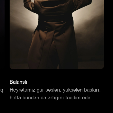
Balanslı
aq
Heyrətamiz gur səsləri, yüksələn basları,
hətta bundan da artığını təqdim edir.