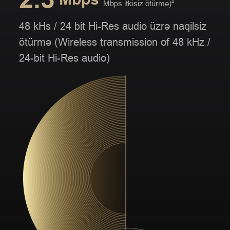
Mbps itkisiz ötürmə)
4
48 kHs / 24 bit Hi-Res audio üzrə
naqilsiz
ötürmə (Wireless transmission
of 48 kHz /
24-bit Hi-Res audio)