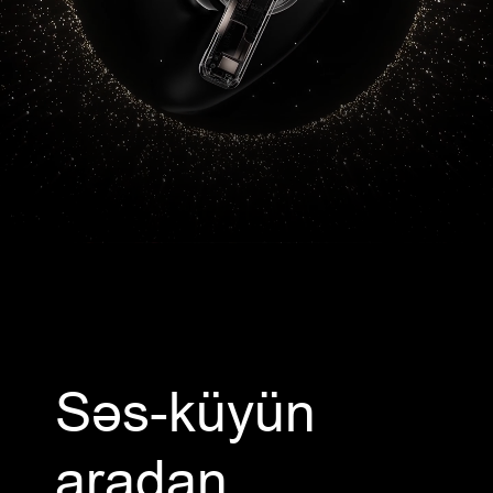
Səs-küyün
aradan