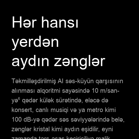
Hər hansı
yerdən
aydın zənglər
Təkmilləşdirilmiş AI səs-küyün qarşısının
alınması alqoritmi sayəsində 10 m/san-
yə
qədər külək sürətində, eləcə də
6
konsert, canlı musiqi və ya metro kimi
100 dB-yə qədər səs səviyyələrində belə,
zənglər kristal kimi aydın eşidilir, eyni
zamanda tərs-əsas keçiriciliyə malik