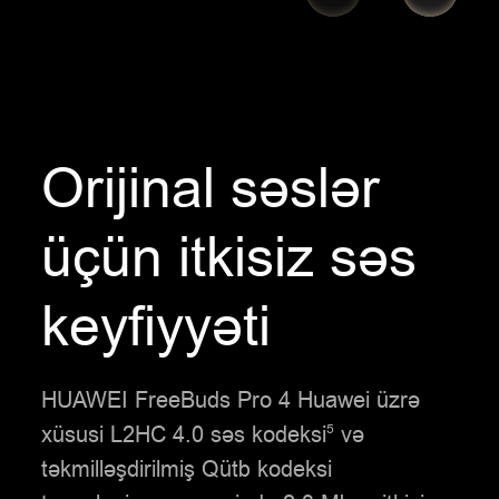
Orijinal səslər
üçün itkisiz səs
keyfiyyəti
HUAWEI FreeBuds Pro 4 Huawei üzrə
xüsusi L2HC 4.0 səs kodeksi
və
5
təkmilləşdirilmiş Qütb kodeksi