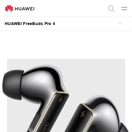
HUAWEI
FreeBuds
Men
Axtar
Pro
aç
HUAWEI FreeBuds Pro 4
4