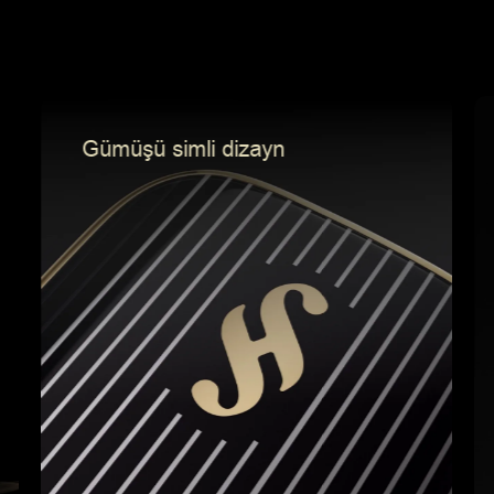
Baş hərəkətlərinə nəzarətedicilər