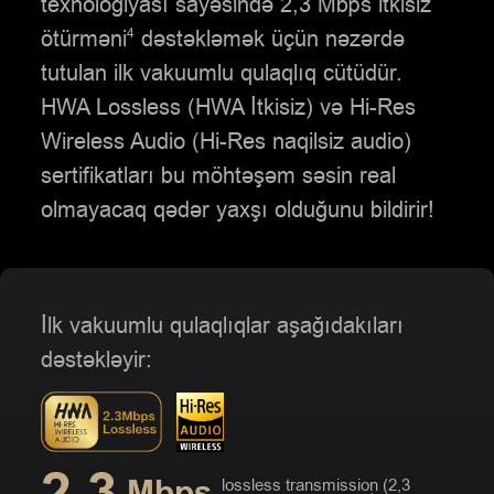
texnologiyası sayəsində 2,3 Mbps itkisiz
ötürməni
dəstəkləmək üçün nəzərdə
4
tutulan ilk vakuumlu qulaqlıq cütüdür.
5
HWA Lossless (HWA İtkisiz) və Hi-Res
Wireless Audio (Hi-Res naqilsiz audio)
6
sertifikatları bu möhtəşəm səsin real
7
olmayacaq qədər yaxşı olduğunu bildirir!
8
9
İlk vakuumlu qulaqlıqlar aşağıdakıları
dəstəkləyir:
1
1
2
2
.
3
lossless transmission (2,3
Mbps