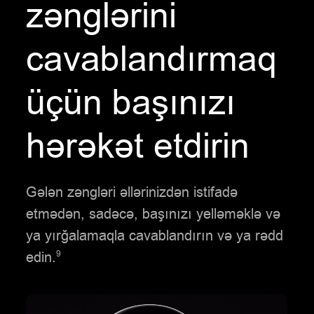
zənglərini
cavablandırmaq
üçün başınızı
hərəkət etdirin
Gələn zəngləri əllərinizdən istifadə
etmədən, sadəcə, başınızı yelləməklə və
ya yırğalamaqla cavablandırın və ya rədd
edin.
9