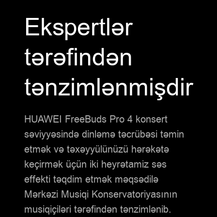
Ekspertlər
tərəfindən
tənzimlənmişdir
HUAWEI FreeBuds Pro 4 konsert
səviyyəsində dinləmə təcrübəsi təmin
etmək və təxəyyülünüzü hərəkətə
keçirmək üçün iki heyrətamiz səs
effekti təqdim etmək məqsədilə
Mərkəzi Musiqi Konservatoriyasının
musiqiçiləri tərəfindən tənzimlənib.