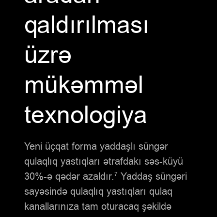
qaldırılması
üzrə
mükəmməl
texnologiya
Yeni üçqat forma yaddaşlı süngər
qulaqlıq yastıqları ətrafdakı səs-küyü
30%-ə qədər azaldır.
Yaddaş süngəri
7
sayəsində qulaqlıq yastıqları qulaq
kanallarınıza tam oturacaq şəkildə