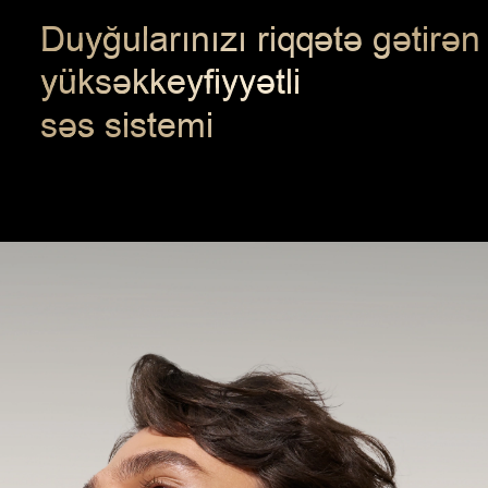
Duyğularınızı
Duyğularınızı
riqqətə gətirən
riqqətə gətirən
yüksəkkeyfiyyətli
yüksəkkeyfiyyətli
səs sistemi
səs sistemi