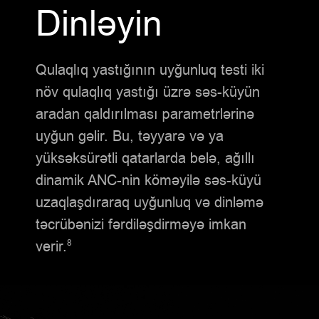
Dinləyin
Qulaqlıq yastığının uyğunluq testi iki
növ qulaqlıq yastığı üzrə səs-küyün
aradan qaldırılması parametrlərinə
uyğun gəlir. Bu, təyyarə və ya
yüksəksürətli qatarlarda belə, ağıllı
dinamik ANC-nin köməyilə səs-küyü
uzaqlaşdıraraq uyğunluq və dinləmə
təcrübənizi fərdiləşdirməyə imkan
verir.
8