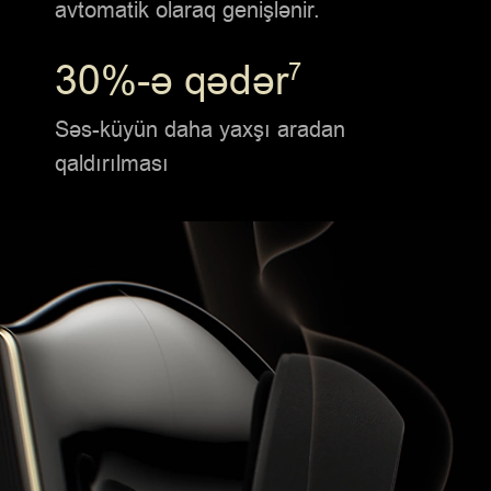
avtomatik olaraq genişlənir.
30%-ə qədər
7
Səs-küyün daha yaxşı aradan
qaldırılması