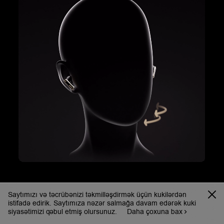
Saytımızı və təcrübənizi təkmilləşdirmək üçün kukilərdən
istifadə edirik. Saytımıza nəzər salmağa davam edərək kuki
siyasətimizi qəbul etmiş olursunuz.
Daha çoxuna bax