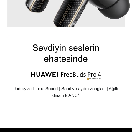
Sevdiyin səslərin
əhatəsində
İkidrayverli True Sound | Sabit və aydın zənglər
| Ağıllı
1
dinamik ANC
2