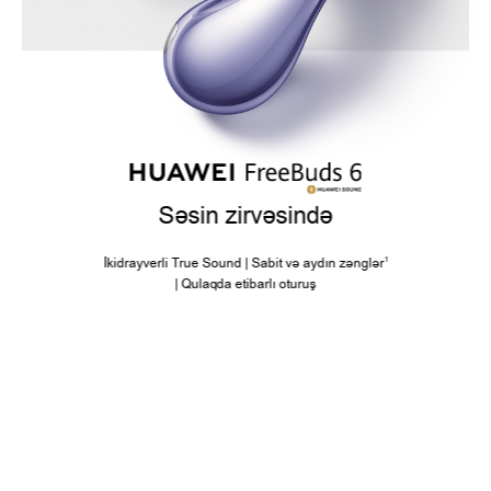
Səsin zirvəsində
1
İkidrayverli True Sound | Sabit və aydın zənglər
| Qulaqda etibarlı oturuş