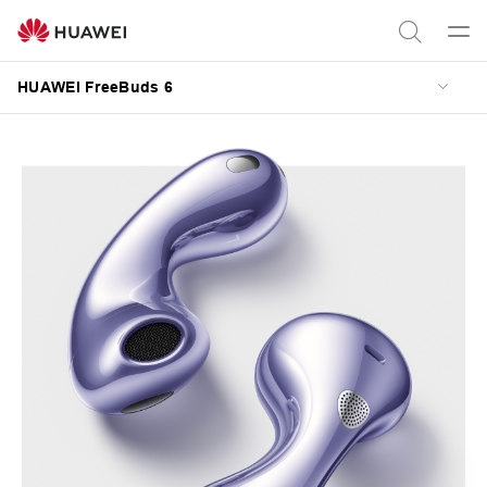
HUAWEI
FreeBuds
Men
Axtar
6
aç
HUAWEI FreeBuds 6